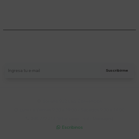
Suscríbete a nuestro newsletter
Recibí ofertas, novedades y más
Suscribirme
Soriano 932 Esq. Convención

Lunes a Viernes 9:30 a 19:00 / Sábados 9:30 a 14:00

095 772 214 (Whatsapp - Solo Mensajes)

Escribinos
