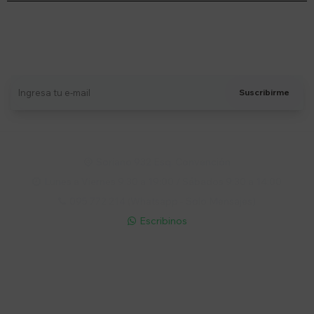
Suscríbete a nuestro newsletter
Recibí ofertas, novedades y más
Suscribirme
Soriano 932 Esq. Convención

Lunes a Viernes 9:30 a 19:00 / Sábados 9:30 a 14:00

095 772 214 (Whatsapp - Solo Mensajes)

Escribinos

Cuenta
Empresa