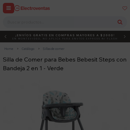


¡ENVÍOS GRATIS EN COMPRAS MAYORES A $2000!
DEBUT
ACTIVÁ EL CÓDIGO
EN MONTEVIDEO, NO APLICA PARA ENVÍOS EXPRESS NI FLASH
Home
Catálogo
Sillas de comer
Silla de Comer para Bebes Bebesit Steps con
Bandeja 2 en 1 - Verde