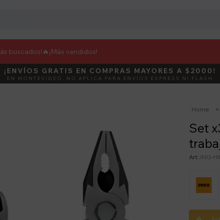
más buscados!🔥
¡Más vendidos!
¡ENVÍOS GRATIS EN COMPRAS MAYORES A $2000!
DEBUT
ACTIVÁ E
EN MONTEVIDEO, NO APLICA PARA ENVÍOS EXPRESS NI FLASH
Home
Set x
traba
ING-H
Es