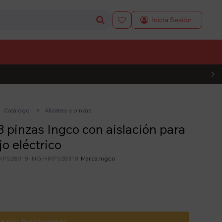

L CÓDIGO
Catálogo
Alicates y pinzas
3 pinzas Ingco con aislación para
jo eléctrico
IKPS28318-ING-HIKPS28318
Ingco
te artículo está agotado.