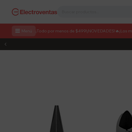

Menú
¡Todo por menos de $499!
¡NOVEDADES!
🔥¡Los 