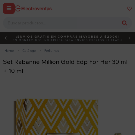


¡ENVÍOS GRATIS EN COMPRAS MAYORES A $2000!
DEBUT
ACTIVÁ EL CÓDIGO
EN MONTEVIDEO, NO APLICA PARA ENVÍOS EXPRESS NI FLASH
Home
Catálogo
Perfumes
Set Rabanne Million Gold Edp For Her 30 ml
+ 10 ml