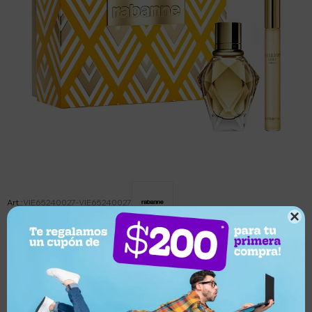
VIE65240027-VIE65240027

Este artículo está agotado.