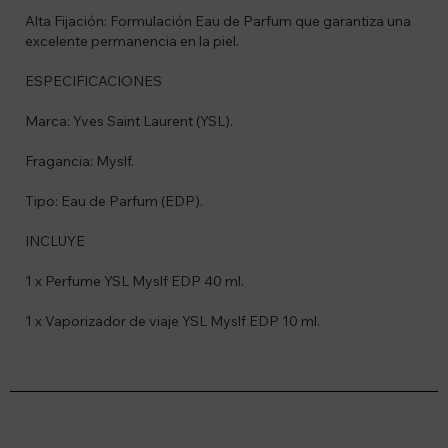
Alta Fijación: Formulación Eau de Parfum que garantiza una
excelente permanencia en la piel.
ESPECIFICACIONES
Marca: Yves Saint Laurent (YSL).
Fragancia: Myslf.
Tipo: Eau de Parfum (EDP).
INCLUYE
1 x Perfume YSL Myslf EDP 40 ml.
1 x Vaporizador de viaje YSL Myslf EDP 10 ml.
Suscríbete a nuestro newsletter