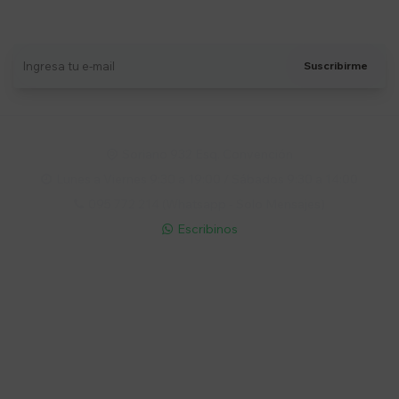
Recibí ofertas, novedades y más
Suscribirme
Soriano 932 Esq. Convención

Lunes a Viernes 9:30 a 19:00 / Sábados 9:30 a 14:00

095 772 214 (Whatsapp - Solo Mensajes)

Escribinos

Cuenta
Empresa
Compra