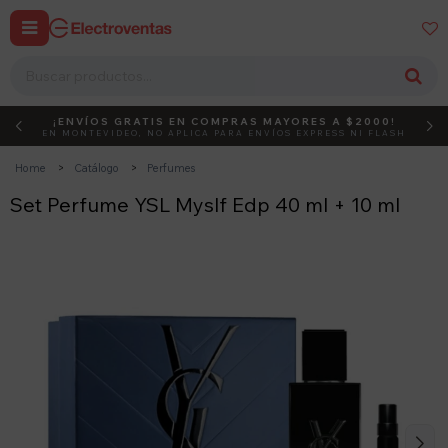


¡ENVÍOS GRATIS EN COMPRAS MAYORES A $2000!
DEBUT
ACTIVÁ EL CÓDIGO
EN MONTEVIDEO, NO APLICA PARA ENVÍOS EXPRESS NI FLASH
Home
Catálogo
Perfumes
Set Perfume YSL Myslf Edp 40 ml + 10 ml