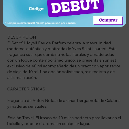
Descripción
CÓDIGO
LO3614274769524
DESCRIPCIÓN
El Set YSL Myslf Eau de Parfum celebra la masculinidad
moderna, auténtica y matizada de Yves Saint Laurent. Esta
fragancia sutil, que combina notas florales y amaderadas
con un toque contemporáneo único, se presenta en un set
exclusivo de 40 ml acompañado de un práctico vaporizador
de viaje de 10 ml. Una opción sofisticada, minimalista y de
altísima fijación.
CARACTERÍSTICAS
Fragancia de Autor: Notas de azahar, bergamota de Calabria
y maderas sensuales.
Edición Travel: El frasco de 10 ml es perfecto para llevar en el
bolsillo y retocar el aroma en cualquier lugar.