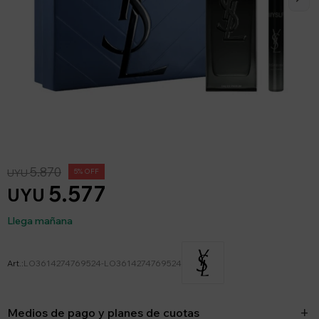
5.870
UYU
5
5.577
UYU
Llega mañana
LO3614274769524-LO3614274769524
Medios de pago y planes de cuotas