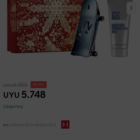
6.050
UYU
5
5.748
UYU
Llega hoy
VIE65211572-VIE65211572