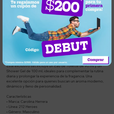
Descripción
Codigo: VIE65211572
Descripción
212 Heroes Men de Carolina Herrera es una fragancia
masculina inspirada en la juventud, la libertad y la
autenticidad. Lanzada en 2021, combina notas frescas y
afrutadas con acordes aromáticos y un fondo intenso que
transmite energía, confianza y un espíritu rebelde.
Este exclusivo set incluye un Eau de Toilette de 90 ml y un
Shower Gel de 100 ml, ideales para complementar la rutina
diaria y prolongar la experiencia de la fragancia. Una
excelente opción para quienes buscan un aroma moderno,
dinámico y lleno de personalidad.
Características
• Marca: Carolina Herrera
• Línea: 212 Heroes
• Género: Masculino