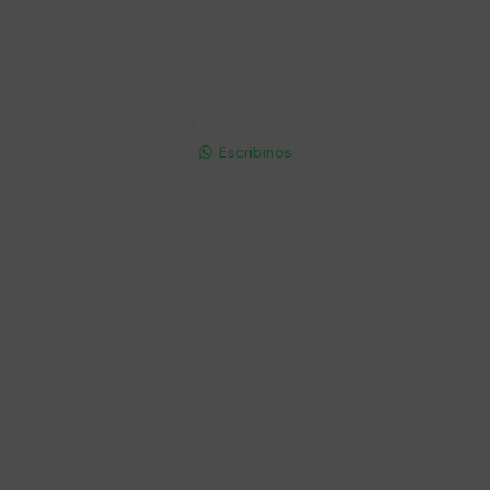
Soriano 932 Esq. Convención

Lunes a Viernes 9:30 a 19:00 / Sábados 9:30 a 14:00

095 772 214 (Whatsapp - Solo Mensajes)

Escribinos

Cuenta
Empresa
Compra
Seguinos