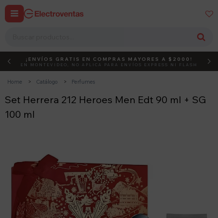


¡ENVÍOS GRATIS EN COMPRAS MAYORES A $2000!
DEBUT
ACTIVÁ EL CÓDIGO
EN MONTEVIDEO, NO APLICA PARA ENVÍOS EXPRESS NI FLASH
Home
Catálogo
Perfumes
Set Herrera 212 Heroes Men Edt 90 ml + SG
100 ml