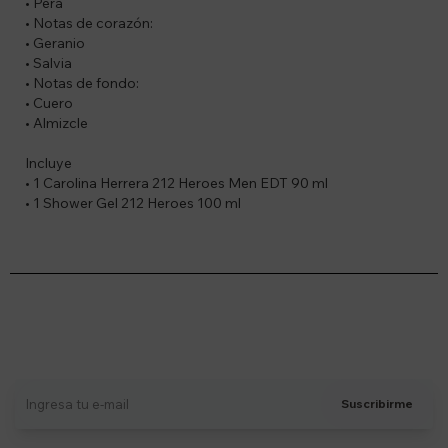
• Pera
• Notas de corazón:
• Geranio
• Salvia
• Notas de fondo:
• Cuero
• Almizcle
Incluye
• 1 Carolina Herrera 212 Heroes Men EDT 90 ml
• 1 Shower Gel 212 Heroes 100 ml
Suscríbete a nuestro newsletter
Recibí ofertas, novedades y más
Suscribirme