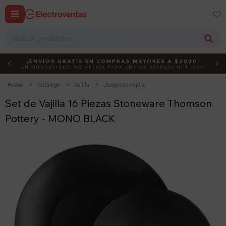


¡ENVÍOS GRATIS EN COMPRAS MAYORES A $2000!
DEBUT
ACTIVÁ EL CÓDIGO
EN MONTEVIDEO, NO APLICA PARA ENVÍOS EXPRESS NI FLASH
Home
Catálogo
Vajilla
Juegos de vajilla
Set de Vajilla 16 Piezas Stoneware Thomson
Pottery - MONO BLACK