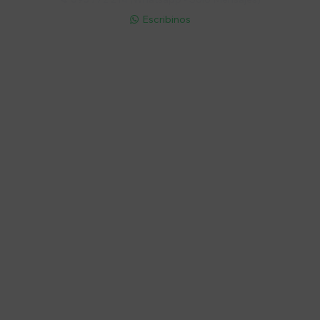
Escribinos

Cuenta
Empresa
Compra
Seguinos
© Copyright 2026 / Electroventas