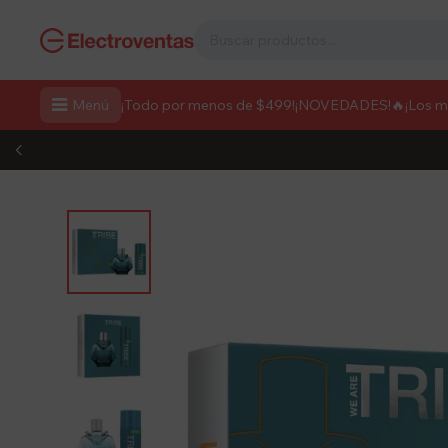

Menú
¡Todo por menos de $499!
¡NOVEDADES!
🔥¡Los 