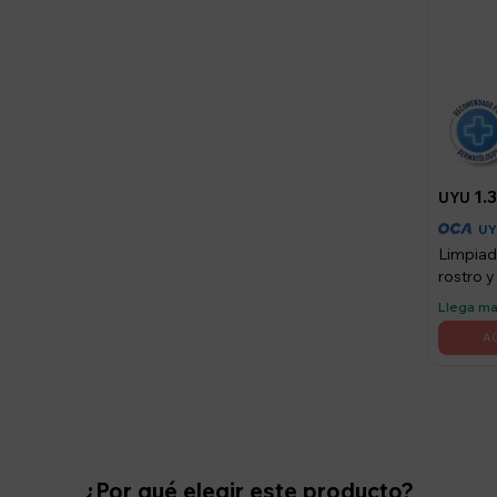
1.
UYU
U
Limpiad
rostro 
CeraVe
Llega m
¿Por qué elegir este producto?