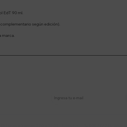
ol EdT 90 ml.
 complementario según edición).
la marca.
stro newsletter
s y más
Lunes a Viernes 9:30 a 19:00 / Sábados
095 772 214 (Whatsa

