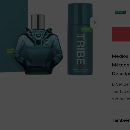
Medios 
Métodos
Descrip
El Set Be
libertad 
romper e
También