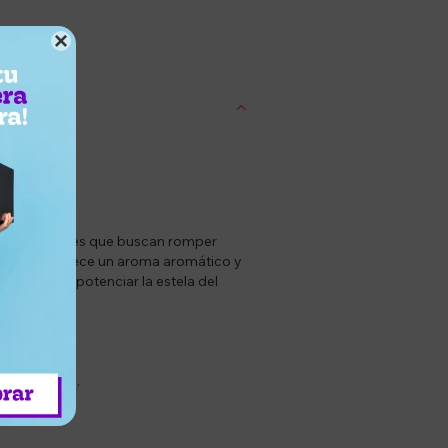

entrega
ción de hombres que buscan romper
ono azul, ofrece un aroma aromático y
permitiendo potenciar la estela del
rios.
l uso diario.
 moderna.