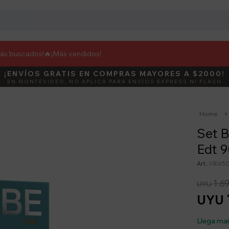
más buscados!🔥
¡Más vendidos!
¡ENVÍOS GRATIS EN COMPRAS MAYORES A $2000!
DEBUT
ACTIVÁ E
EN MONTEVIDEO, NO APLICA PARA ENVÍOS EXPRESS NI FLASH
Home
Set B
Edt 
VIE652
1.6
UYU
UYU
Llega ma