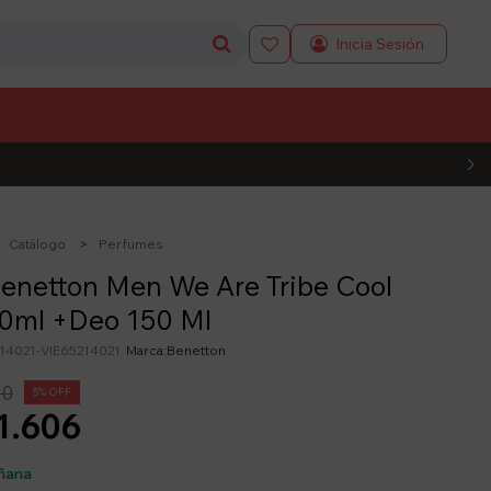

L CÓDIGO
Catálogo
Perfumes
enetton Men We Are Tribe Cool
90ml +Deo 150 Ml
14021-VIE65214021
Benetton
90
5
1.606
ñana