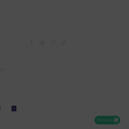
Seguinos



nes
Escribinos