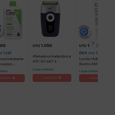
300
1.050
1.200
UYU
UYU
1.235
1.140
YU
UYU
Afeitadora Inalámbrica
ora hidratante
Loción Hidratante de
HTC GT-667 3
y cuerpo
Rostro AM CeraVe
velocidades azul
 473ml
52ml
Llega mañana
añana
Llega mañana