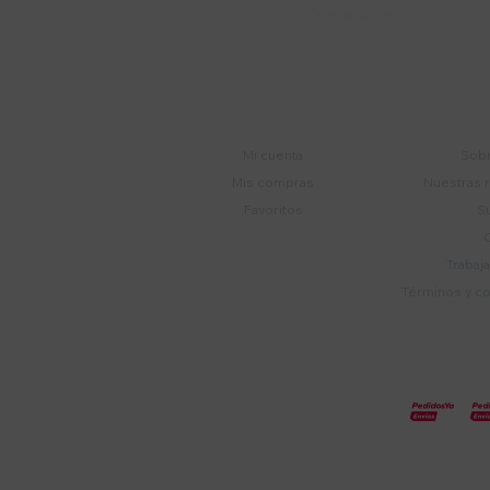
Convención
Cuenta
E
Mi cuenta
Sobr
Mis compras
Nuestras 
Favoritos
S
Trabaj
Términos y c
© Copyright 2026 / Electroventas