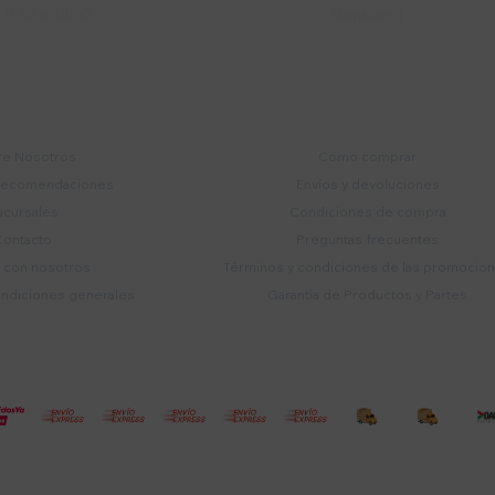
9:30 a 14:00
Mensajes)
mpresa
Compra
e Nosotros
Cómo comprar
recomendaciones
Envíos y devoluciones
ucursales
Condiciones de compra
Contacto
Preguntas frecuentes
a con nosotros
Términos y condiciones de las promocio
ondiciones generales
Garantía de Productos y Partes