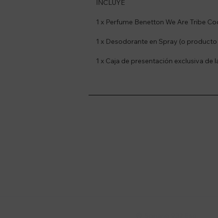
INCLUYE
1 x Perfume Benetton We Are Tribe Co
1 x Desodorante en Spray (o producto
1 x Caja de presentación exclusiva de 
Suscríbete a nue
Recibí ofertas, novedade
Soriano 932 Esq.
