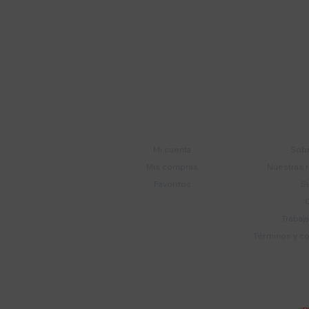
Soriano 932 Esq.

Convención
Cuenta
E
Mi cuenta
Sobr
Mis compras
Nuestras 
Favoritos
S
Trabaj
Términos y c