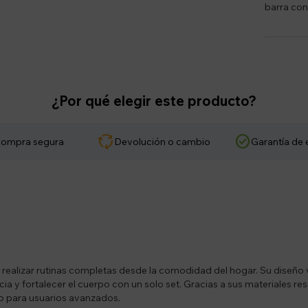
barra con
¿Por qué elegir este producto?
cycle
check_circle
ompra segura
Devolución o cambio
Garantía de 
 realizar rutinas completas desde la comodidad del hogar. Su diseño ve
ia y fortalecer el cuerpo con un solo set. Gracias a sus materiales res
o para usuarios avanzados.