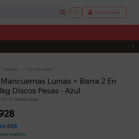

L CÓDIGO
Catálogo
Kits de pesas
 Mancuernas Lumax + Barra 2 En
0kg Discos Pesas - Azul
2620-AZ
Lumax
928
835
YU
sado mañana