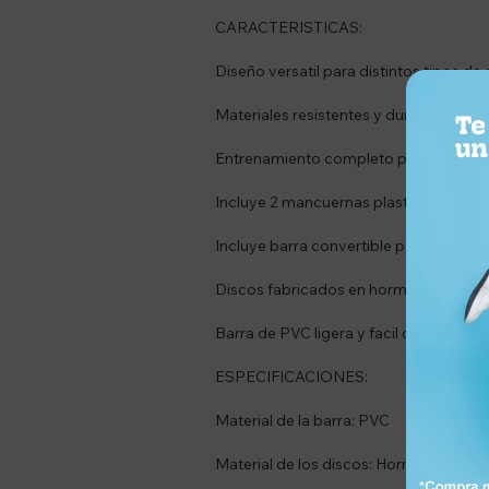
CARACTERISTICAS:
Diseño versatil para distintos tipos de e
Materiales resistentes y duraderos.
Entrenamiento completo para brazos,
Incluye 2 mancuernas plasticas ajustab
Incluye barra convertible para utilizar
Discos fabricados en hormigon recubie
Barra de PVC ligera y facil de manipula
ESPECIFICACIONES:
Material de la barra: PVC
Material de los discos: Hormigon recu