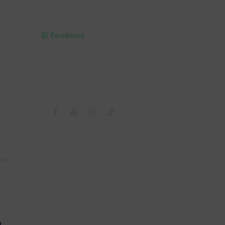
pp - Solo
Escribinos

Seguinos



nes