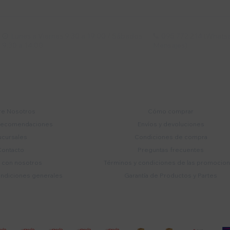
Lunes a Viernes 9:30 a 19:00 / Sábados
095 772 214 (Whatsa


9:30 a 14:00
Mensajes)
mpresa
Compra
e Nosotros
Cómo comprar
recomendaciones
Envíos y devoluciones
ucursales
Condiciones de compra
Contacto
Preguntas frecuentes
a con nosotros
Términos y condiciones de las promocio
ondiciones generales
Garantía de Productos y Partes