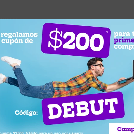
jercicios.
 pecho, hombros y espalda.
les.
 como barra larga.
rto en PVC para mayor seguridad y resistencia.
r.
bierto en PVC