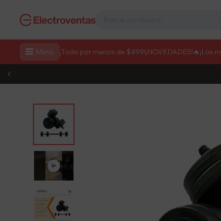

Menú
¡Todo por menos de $499!
¡NOVEDADES!
🔥¡Los 