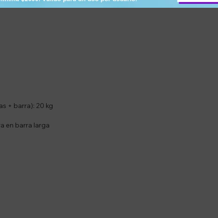
as + barra): 20 kg
ra en barra larga