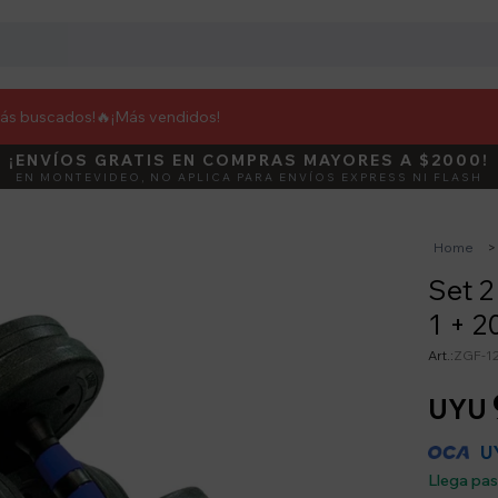
más buscados!🔥
¡Más vendidos!
¡ENVÍOS GRATIS EN COMPRAS MAYORES A $2000!
DEBUT
ACTIVÁ E
EN MONTEVIDEO, NO APLICA PARA ENVÍOS EXPRESS NI FLASH
Home
Set 2
1 + 2
ZGF-1
UYU
U
Llega pa