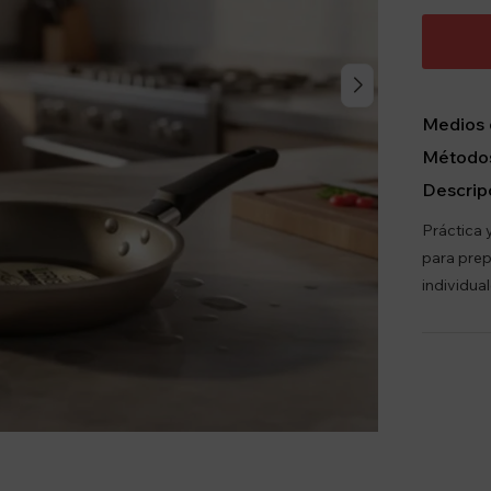
Medios 
Métodos
Descrip
Práctica 
para prep
individua