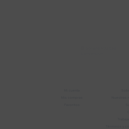
Suscríbete a nue
Recibí ofertas, novedade
Soriano 932 Esq.

Convención
Cuenta
E
Mi cuenta
Sobr
Mis compras
Nuestras 
Favoritos
S
Trabaj
Términos y c