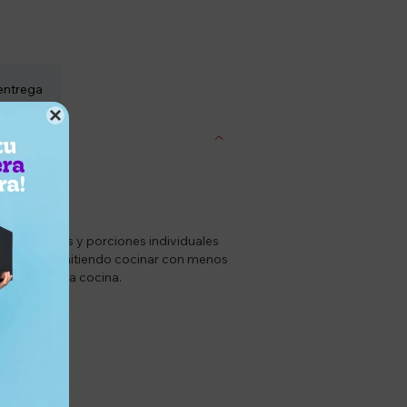
entrega

s, salteados y porciones individuales
limpieza, permitiendo cocinar con menos
diario en la cocina.