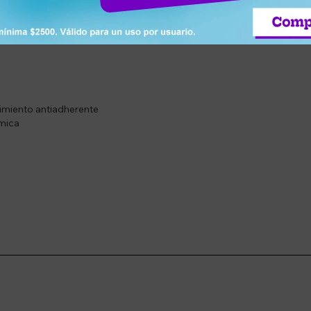
 vitrocerámicas
de aceite
 diario
stimiento antiadherente
rmica