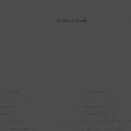
stro newsletter
s y más
Lunes a Viernes 9:30 a 19:00 / Sábados
095 772 214 (Whatsa


9:30 a 14:00
Mensajes)
mpresa
Compra
e Nosotros
Cómo comprar
recomendaciones
Envíos y devoluciones
ucursales
Condiciones de compra
Contacto
Preguntas frecuentes
a con nosotros
Términos y condiciones de las promocio
ondiciones generales
Garantía de Productos y Partes