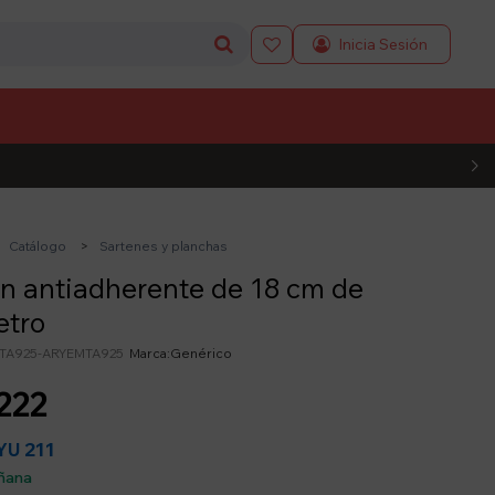

L CÓDIGO
Catálogo
Sartenes y planchas
n antiadherente de 18 cm de
etro
TA925-ARYEMTA925
Genérico
222
211
YU
ñana