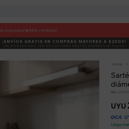
más buscados!🔥
¡Más vendidos!
¡ENVÍOS GRATIS EN COMPRAS MAYORES A $2000!
DEBUT
ACTIVÁ E
EN MONTEVIDEO, NO APLICA PARA ENVÍOS EXPRESS NI FLASH
Home
Sarté
diám
ARYEM
UYU
U
Llega ma