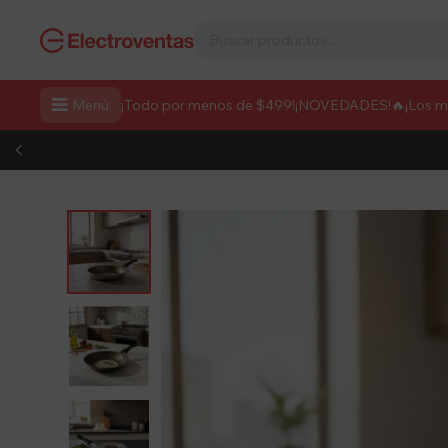

Menú
¡Todo por menos de $499!
¡NOVEDADES!
🔥¡Los 