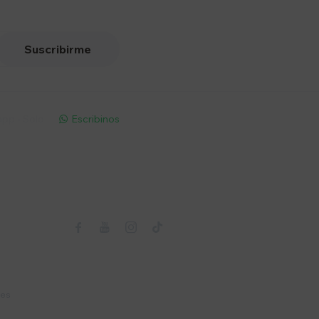
Suscribirme
pp - Solo
Escribinos

Seguinos



nes