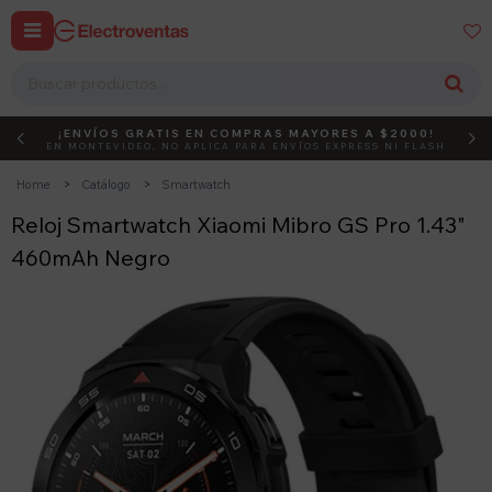


¡ENVÍOS GRATIS EN COMPRAS MAYORES A $2000!
DEBUT
ACTIVÁ EL CÓDIGO
EN MONTEVIDEO, NO APLICA PARA ENVÍOS EXPRESS NI FLASH
Home
Catálogo
Smartwatch
Reloj Smartwatch Xiaomi Mibro GS Pro 1.43"
460mAh Negro