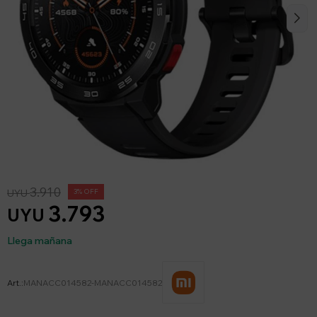
3.910
UYU
3
3.793
UYU
Llega mañana
MANACC014582-MANACC014582