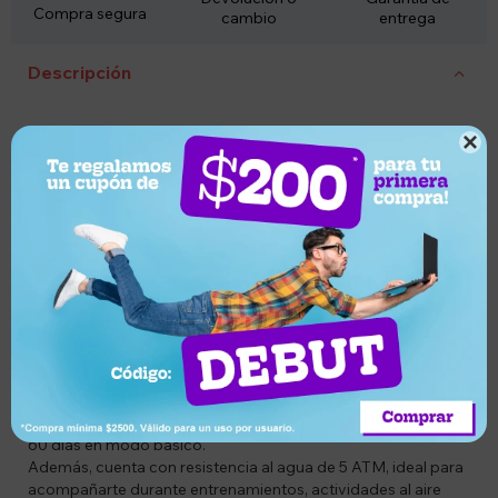
Compra segura
cambio
entrega
Descripción
Codigo: MANACC014582

Descripción
El Xiaomi Mibro GS Pro es un smartwatch diseñado para
quienes buscan rendimiento, autonomía y un estilo moderno.
Equipado con una brillante pantalla AMOLED de 1.43", GPS
integrado y conectividad Bluetooth 5.3, ofrece una
experiencia completa tanto para el deporte como para el uso
diario.
Realizá y recibí llamadas mediante Bluetooth, registrá tus
entrenamientos con más de 105 modos deportivos y
monitoreá tu salud en todo momento gracias a sus funciones
inteligentes. Su batería de 460 mAh proporciona una
excelente autonomía de hasta 20 días de uso diario y hasta
60 días en modo básico.
Además, cuenta con resistencia al agua de 5 ATM, ideal para
acompañarte durante entrenamientos, actividades al aire