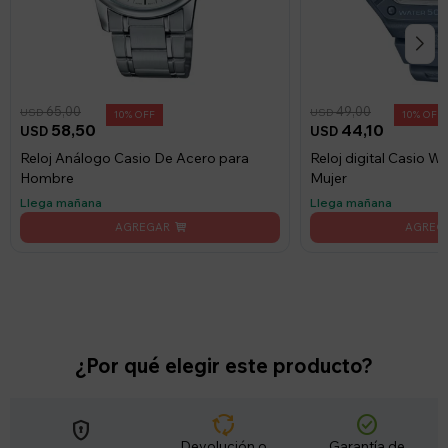
65,00
49,00
USD
USD
10
10
58,50
44,10
USD
USD
Reloj Análogo Casio De Acero para
Reloj digital Casio
Hombre
Mujer
Llega mañana
Llega mañana
¿Por qué elegir este producto?
cycle
check_circle
encrypted
Devolución o
Garantía de