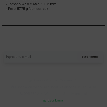
• Tamaño: 46.5 × 46.5 × 11.8 mm
• Peso: 57.75 g (con correa)
Suscríbete a nuestro newsletter
Recibí ofertas, novedades y más
Suscribirme
Soriano 932 Esq. Convención

Lunes a Viernes 9:30 a 19:00 / Sábados 9:30 a 14:00

095 772 214 (Whatsapp - Solo Mensajes)

Escribinos
