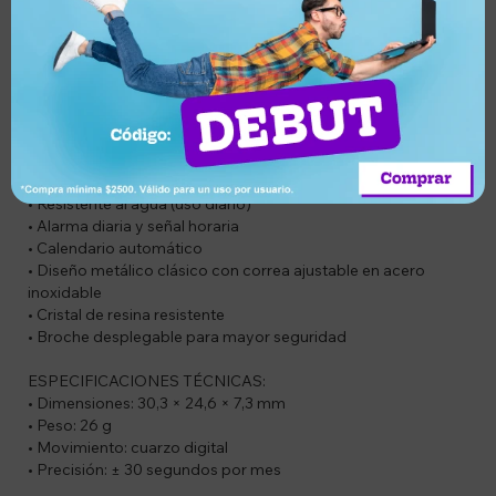
CÓDIGO: LA-670WA-1DF
DESCRIPCIÓN DEL PRODUCTO:
Este reloj digital retro de Casio, en acabado metálico,
combina estilo clásico con funciones prácticas del día a día.
Su diseño liviano y sobrio es ideal como accesorio elegante y
funcional para cualquier ocasión.
CARACTERÍSTICAS:
• Resistente al agua (uso diario)
• Alarma diaria y señal horaria
• Calendario automático
• Diseño metálico clásico con correa ajustable en acero
inoxidable
• Cristal de resina resistente
• Broche desplegable para mayor seguridad
ESPECIFICACIONES TÉCNICAS:
• Dimensiones: 30,3 × 24,6 × 7,3 mm
• Peso: 26 g
• Movimiento: cuarzo digital
• Precisión: ± 30 segundos por mes