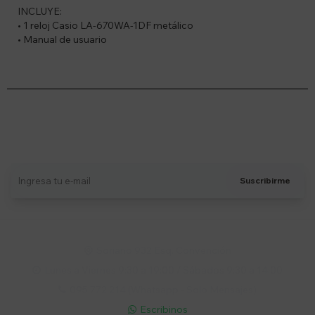
INCLUYE:
• 1 reloj Casio LA-670WA-1DF metálico
• Manual de usuario
Suscríbete a nuestro newsletter
Recibí ofertas, novedades y más
Suscribirme
Soriano 932 Esq. Convención

Lunes a Viernes 9:30 a 19:00 / Sábados 9:30 a 14:00

095 772 214 (Whatsapp - Solo Mensajes)

Escribinos
