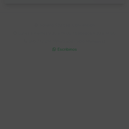
Soriano 932 Esq. Convención

Lunes a Viernes 9:30 a 19:00 / Sábados 9:30 a 14:00

095 772 214 (Whatsapp - Solo Mensajes)

Escribinos

Cuenta
Empresa
Compra
Seguinos