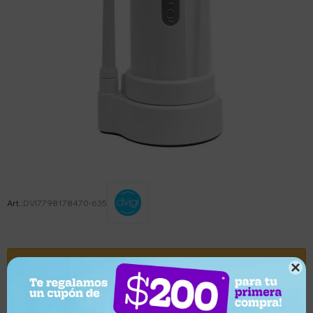
DVI7798178470-635
Este artículo está agotado.

Variantes: