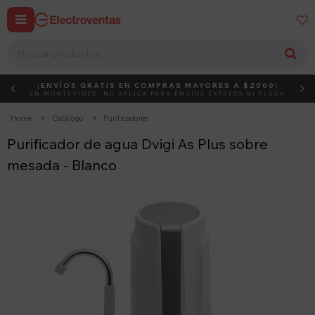


¡ENVÍOS GRATIS EN COMPRAS MAYORES A $2000!
DEBUT
ACTIVÁ EL CÓDIGO
EN MONTEVIDEO, NO APLICA PARA ENVÍOS EXPRESS NI FLASH
Home
Catálogo
Purificadores
Purificador de agua Dvigi As Plus sobre
mesada - Blanco