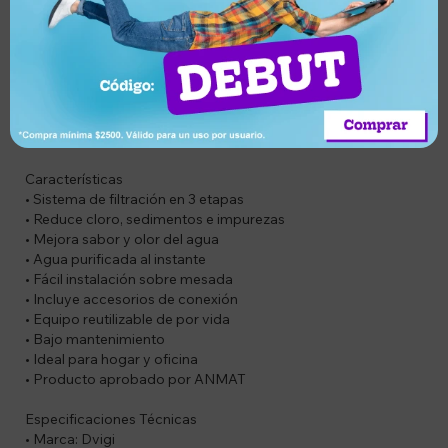
y compacto.
El equipo está pensado para durar toda la vida , ya que solo
requiere el reemplazo periódico de la unidad filtrante, con
una capacidad de hasta 14.000 litros o 18 meses de uso.
Además, cuenta con aprobación ANMAT y respaldo de
Dvigi, empresa con más de 35 años de experiencia en
fabricación de purificadores de agua.
Características
• Sistema de filtración en 3 etapas
• Reduce cloro, sedimentos e impurezas
• Mejora sabor y olor del agua
• Agua purificada al instante
• Fácil instalación sobre mesada
• Incluye accesorios de conexión
• Equipo reutilizable de por vida
• Bajo mantenimiento
• Ideal para hogar y oficina
• Producto aprobado por ANMAT
Especificaciones Técnicas
• Marca: Dvigi