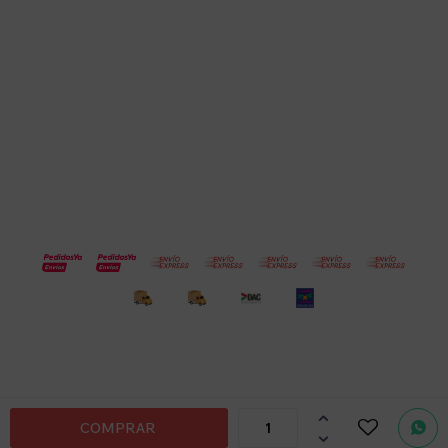
Empresa
Compra
Seguinos
© Copyright 2026 / Electroventas
Por
consultas

COMPRAR
no dudes

en