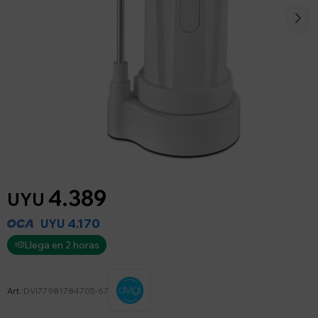
4.389
UYU
4.170
UYU
Llega en 2 horas
DVI77981784705-67