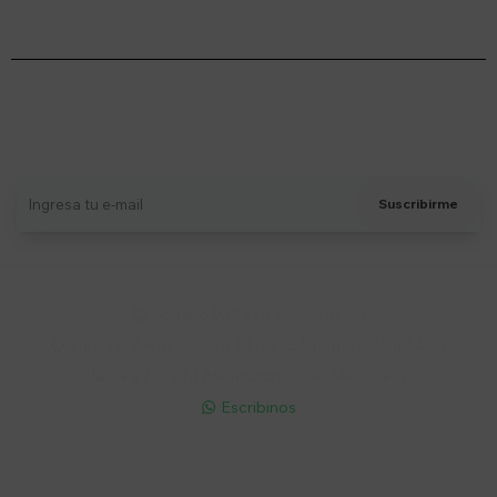
Suscríbete a nuestro newsletter
Recibí ofertas, novedades y más
Suscribirme
Soriano 932 Esq. Convención

Lunes a Viernes 9:30 a 19:00 / Sábados 9:30 a 14:00

095 772 214 (Whatsapp - Solo Mensajes)

Escribinos

Cuenta