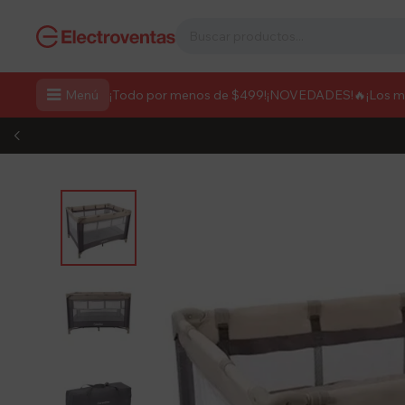

Menú
¡Todo por menos de $499!
¡NOVEDADES!
🔥¡Los 