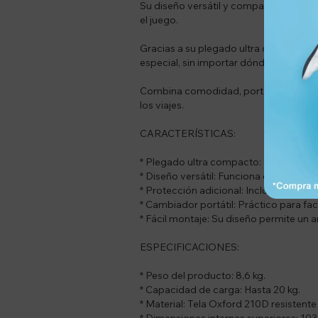
Su diseño versátil y compacto permit
el juego.
Gracias a su plegado ultra compacto y e
especial, sin importar dónde estén.
Combina comodidad, portabilidad y seg
los viajes.
CARACTERÍSTICAS:
* Plegado ultra compacto: Fácil de guar
* Diseño versátil: Funciona como cuna
* Protección adicional: Incluye red m
* Cambiador portátil: Práctico para fa
* Fácil montaje: Su diseño permite un 
ESPECIFICACIONES:
* Peso del producto: 8,6 kg.
* Capacidad de carga: Hasta 20 kg.
* Material: Tela Oxford 210D resistente y