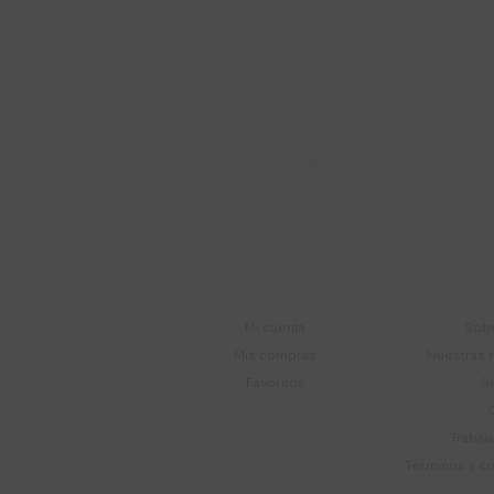
Suscríbete a nue
Recibí ofertas, novedade
Soriano 932 Esq.

Convención
Cuenta
E
Mi cuenta
Sobr
Mis compras
Nuestras 
Favoritos
S
Trabaj
Términos y c