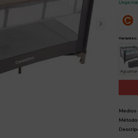
Llega ma
Variantes:
Medios 
Métodos
Descrip