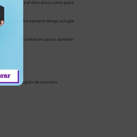
odo tanto para el descanso como para
izar que tu bebé siempre tenga su lugar
imiento de tu bebé en casa o durante
bebé.
u bebé protegido de insectos.