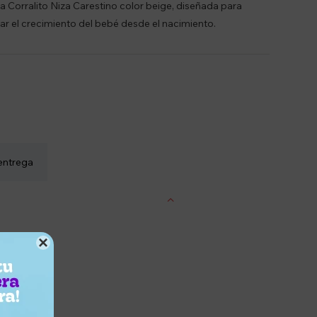
a Corralito Niza Carestino color beige, diseñada para
 el crecimiento del bebé desde el nacimiento.
entrega

ecimiento.