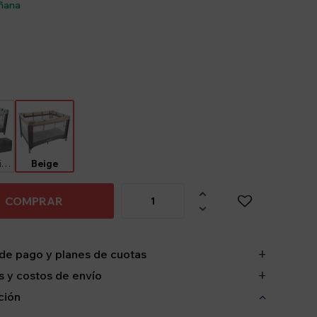
ñana
Aguamarina
Beige

COMPRAR

de pago y planes de cuotas
 y costos de envío
ción