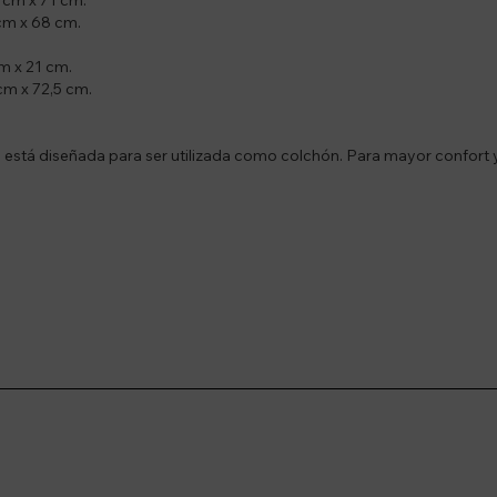
 cm x 71 cm.
 cm x 68 cm.
m x 21 cm.
cm x 72,5 cm.
 está diseñada para ser utilizada como colchón. Para mayor confort 