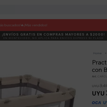
más buscados!🔥
¡Más vendidos!
¡ENVÍOS GRATIS EN COMPRAS MAYORES A $2000!
DEBUT
ACTIVÁ E
EN MONTEVIDEO, NO APLICA PARA ENVÍOS EXPRESS NI FLASH
Home
Pract
con B
CARCU
3.4
UYU
UYU
U