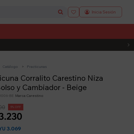

L CÓDIGO
Catálogo
Practicunas
icuna Corralito Carestino Niza
olso y Cambiador - Beige
006-BE
Carestino
00
5
3.230
3.069
YU