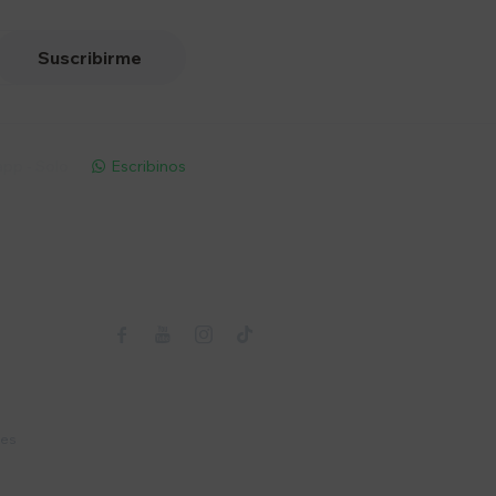
Suscribirme
pp - Solo
Escribinos

Seguinos



nes