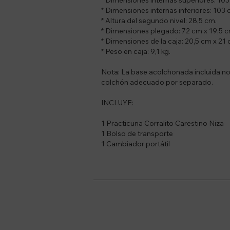
* Dimensiones internas superiores: 103
* Dimensiones internas inferiores: 103
* Altura del segundo nivel: 28,5 cm.
* Dimensiones plegado: 72 cm x 19,5 c
* Dimensiones de la caja: 20,5 cm x 21 
* Peso en caja: 9,1 kg.
Nota: La base acolchonada incluida no
colchón adecuado por separado.
INCLUYE:
1 Practicuna Corralito Carestino Niza
1 Bolso de transporte
1 Cambiador portátil