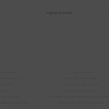
stro newsletter
s y más
Lunes a Viernes 9:30 a 19:00 / Sábados
095 772 214 (Whatsa


9:30 a 14:00
Mensajes)
mpresa
Compra
e Nosotros
Cómo comprar
recomendaciones
Envíos y devoluciones
ucursales
Condiciones de compra
Contacto
Preguntas frecuentes
a con nosotros
Términos y condiciones de las promocio
ondiciones generales
Garantía de Productos y Partes