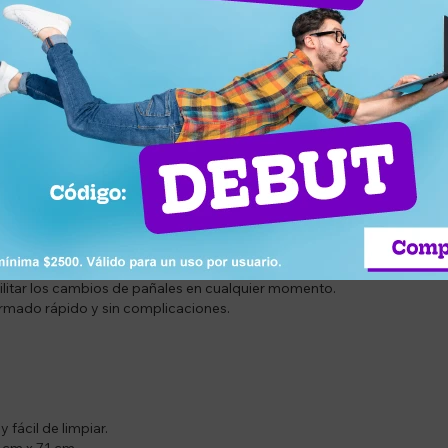
e usarla como cuna o corralito, ofreciendo un espacio seguro y cóm
l bolso de transporte incluido, es ideal para llevar de viaje y garant
uridad, siendo el complemento ideal para el descanso y el entreten
dar y trasladar con el bolso de transporte incluido.
 o corralito, adaptándose a las necesidades de descanso y juego del 
osquitera desmontable que cubre toda la estructura para mantener a t
cilitar los cambios de pañales en cualquier momento.
armado rápido y sin complicaciones.
 fácil de limpiar.