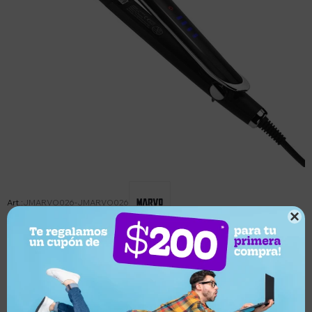
JMARVO026-JMARVO026

Este artículo está agotado.