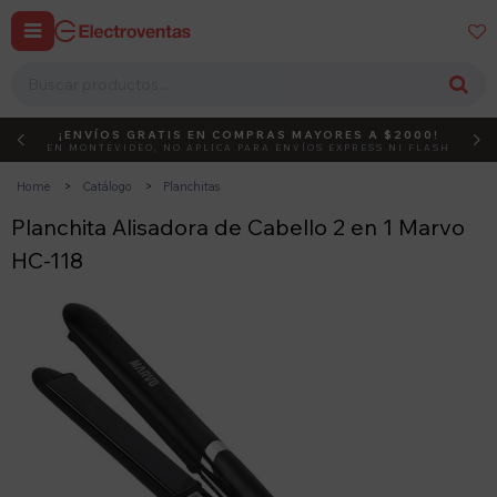


¡ENVÍOS GRATIS EN COMPRAS MAYORES A $2000!
DEBUT
ACTIVÁ EL CÓDIGO
EN MONTEVIDEO, NO APLICA PARA ENVÍOS EXPRESS NI FLASH
Home
Catálogo
Planchitas
Planchita Alisadora de Cabello 2 en 1 Marvo
HC-118