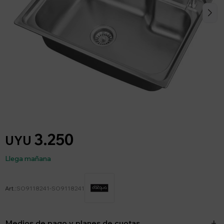
3.250
UYU
Llega mañana
SO9118241-SO9118241
Medios de pago y planes de cuotas