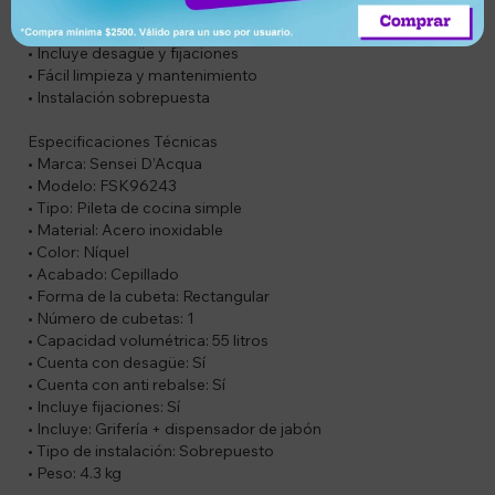
• Diseño moderno y elegante
• Cuenta con sistema anti rebalse
• Incluye desagüe y fijaciones
• Fácil limpieza y mantenimiento
• Instalación sobrepuesta
Especificaciones Técnicas
• Marca: Sensei D’Acqua
• Modelo: FSK96243
• Tipo: Pileta de cocina simple
• Material: Acero inoxidable
• Color: Níquel
• Acabado: Cepillado
• Forma de la cubeta: Rectangular
• Número de cubetas: 1
• Capacidad volumétrica: 55 litros
• Cuenta con desagüe: Sí
• Cuenta con anti rebalse: Sí
• Incluye fijaciones: Sí
• Incluye: Grifería + dispensador de jabón
• Tipo de instalación: Sobrepuesto
• Peso: 4.3 kg