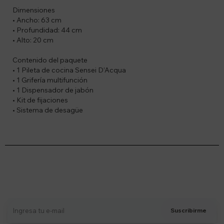
Dimensiones
• Ancho: 63 cm
• Profundidad: 44 cm
• Alto: 20 cm
Contenido del paquete
• 1 Pileta de cocina Sensei D’Acqua
• 1 Grifería multifunción
• 1 Dispensador de jabón
• Kit de fijaciones
• Sistema de desagüe
Suscríbete a nuestro newsletter
Recibí ofertas, novedades y más
Suscribirme