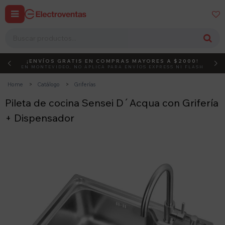


¡ENVÍOS GRATIS EN COMPRAS MAYORES A $2000!
DEBUT
ACTIVÁ EL CÓDIGO
EN MONTEVIDEO, NO APLICA PARA ENVÍOS EXPRESS NI FLASH
Home
Catálogo
Griferías
Pileta de cocina Sensei D´Acqua con Grifería
+ Dispensador