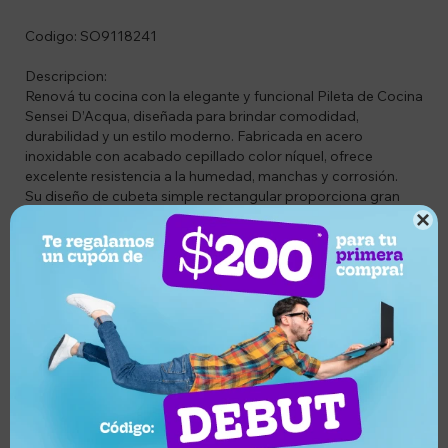
Codigo: SO9118241
Descripcion:
Renová tu cocina con la elegante y funcional Pileta de Cocina
Sensei D’Acqua, diseñada para brindar comodidad,
durabilidad y un estilo moderno. Fabricada en acero
inoxidable con acabado cepillado color níquel, ofrece
excelente resistencia a la humedad, manchas y corrosión.
Su diseño de cubeta simple rectangular proporciona gran
capacidad y practicidad para el lavado diario. Además,

incluye grifería multifunción y dispensador de jabón,
convirtiéndola en una solución completa para tu cocina.
Ideal para cocinas modernas gracias a su estética
sofisticada y fácil instalación sobrepuesta.
Características
• Pileta de cocina simple de gran capacidad
• Fabricada en acero inoxidable resistente
• Acabado cepillado color níquel
• Incluye grifería multifunción
• Incluye dispensador de jabón