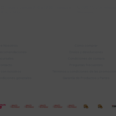
Lunes a Viernes 9:30 a 19:00 / Sábados
095 772 214 (Whatsa


9:30 a 14:00
Mensajes)
mpresa
Compra
e Nosotros
Cómo comprar
recomendaciones
Envíos y devoluciones
ucursales
Condiciones de compra
Contacto
Preguntas frecuentes
a con nosotros
Términos y condiciones de las promocio
ondiciones generales
Garantía de Productos y Partes