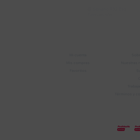
Soriano 932 Esq.

Convención
Cuenta
E
Mi cuenta
Sobr
Mis compras
Nuestras 
Favoritos
S
Trabaj
Términos y c