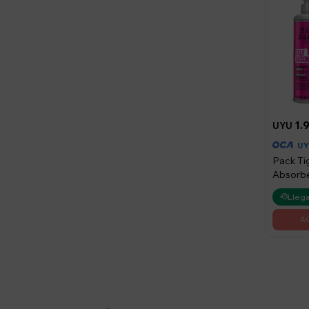
1.
UYU
U
Pack Tig
Absorb
acondic
Llega
400 ml -
Absorb