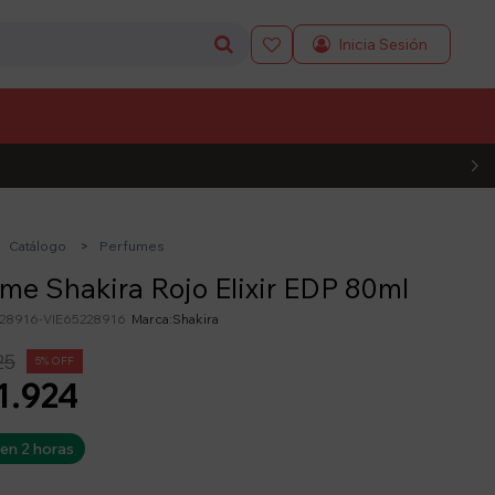

L CÓDIGO
Catálogo
Perfumes
me Shakira Rojo Elixir EDP 80ml
228916-VIE65228916
Shakira
25
5
1.924
 en 2 horas