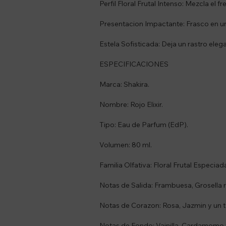
Perfil Floral Frutal Intenso: Mezcla el f
Presentacion Impactante: Frasco en un 
Estela Sofisticada: Deja un rastro el
ESPECIFICACIONES
Marca: Shakira.
Nombre: Rojo Elixir.
Tipo: Eau de Parfum (EdP).
Volumen: 80 ml.
Familia Olfativa: Floral Frutal Especiad
Notas de Salida: Frambuesa, Grosella 
Notas de Corazon: Rosa, Jazmin y un 
Notas de Fondo: Vainilla, Cardamomo