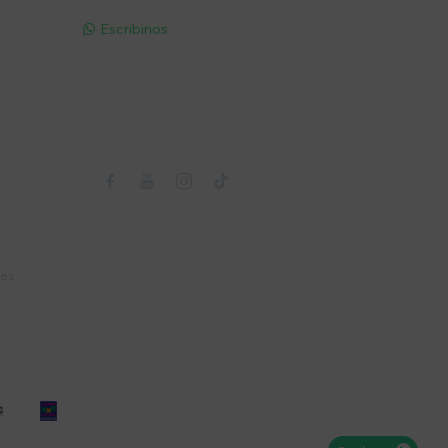
pp - Solo
Escribinos

Seguinos



nes