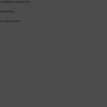
 equilibrio seductor.
 femenina.
os especiales.