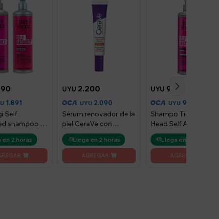
990
2.200
999
UYU
UYU
1.891
2.090
949
YU
UYU
UYU
i Self
Sérum renovador de la
Shampo Tigi Bed
ed shampoo +
piel CeraVe con
Head Self Absorbed
ionador de
vitamina C 30 ml
400ml
 en 2 horas
Llega en 2 horas
Llega en 2 horas
 Self
ed