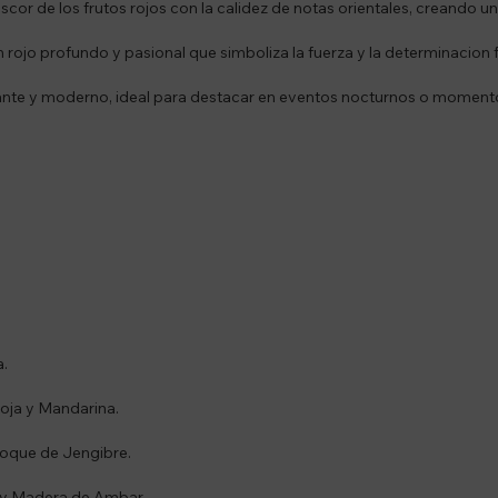
rescor de los frutos rojos con la calidez de notas orientales, creando un
rojo profundo y pasional que simboliza la fuerza y la determinacion
egante y moderno, ideal para destacar en eventos nocturnos o moment
a.
roja y Mandarina.
toque de Jengibre.
 y Madera de Ambar.