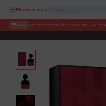

Menú
¡Todo por menos de $499!
¡NOVEDADES!
🔥¡Los 