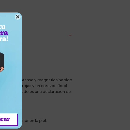

entrega
a fragancia intensa y magnetica ha sido
s frutales rojas y un corazon floral
or y sofisticado es una declaracion de
ción superior en la piel.