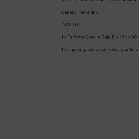
Genero: Femenino.
INCLUYE
1 x Perfume Shakira Rojo Elixir Edp 80 
1 x Caja original con sello de autenticid
Suscríbete a nue
Recibí ofertas, novedade