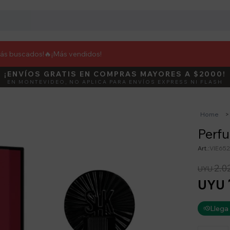
más buscados!🔥
¡Más vendidos!
¡ENVÍOS GRATIS EN COMPRAS MAYORES A $2000!
DEBUT
ACTIVÁ E
EN MONTEVIDEO, NO APLICA PARA ENVÍOS EXPRESS NI FLASH
Home
Perfu
VIE65
2.0
UYU
UYU
Llega