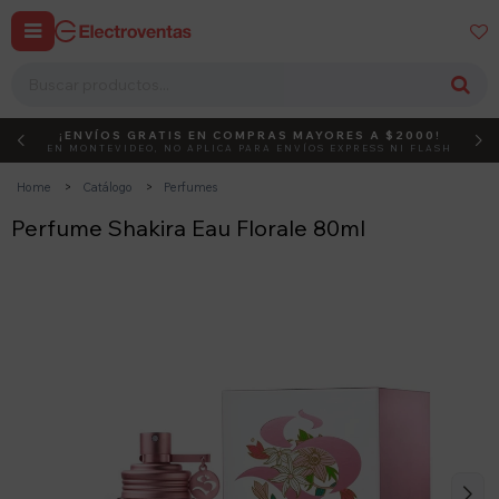


¡ENVÍOS GRATIS EN COMPRAS MAYORES A $2000!
DEBUT
ACTIVÁ EL CÓDIGO
EN MONTEVIDEO, NO APLICA PARA ENVÍOS EXPRESS NI FLASH
Home
Catálogo
Perfumes
Perfume Shakira Eau Florale 80ml