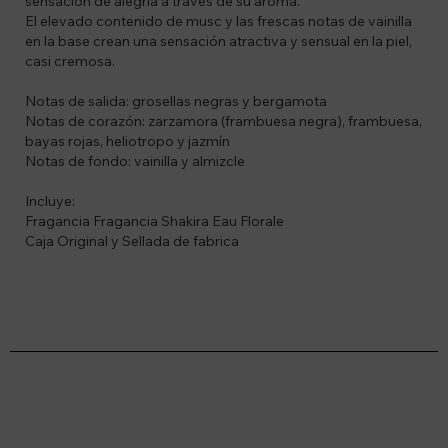
sensación de alegría a través de su aroma.
El elevado contenido de musc y las frescas notas de vainilla
en la base crean una sensación atractiva y sensual en la piel,
casi cremosa.
Notas de salida: grosellas negras y bergamota
Notas de corazón: zarzamora (frambuesa negra), frambuesa,
bayas rojas, heliotropo y jazmín
Notas de fondo: vainilla y almizcle
Incluye:
Fragancia Fragancia Shakira Eau Florale
Caja Original y Sellada de fabrica
Suscríbete a nuestro newsletter
Recibí ofertas, novedades y más