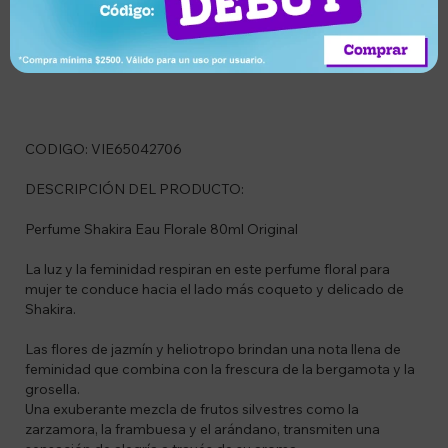
Descripción
CODIGO: VIE65042706
DESCRIPCIÓN DEL PRODUCTO:
Perfume Shakira Eau Florale 80ml Original
La luz y la feminidad respiran en este perfume floral para
mujer te conduce hacia el lado más coqueto y delicado de
Shakira.
Las flores de jazmín y heliotropo brindan una nota llena de
feminidad que combina con la frescura de la bergamota y la
grosella.
Una exuberante mezcla de frutos silvestres como la
zarzamora, la frambuesa y el arándano, transmiten una