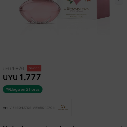
1.870
UYU
5
1.777
UYU
Llega en 2 horas
VIE65042706-VIE65042706