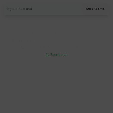
Suscribirme
Soriano 932 Esq. Convención

Lunes a Viernes 9:30 a 19:00 / Sábados 9:30 a 14:00

095 772 214 (Whatsapp - Solo Mensajes)

Escribinos

Cuenta
Empresa
Compra
Seguinos