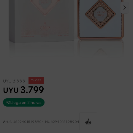
3.999
UYU
5
3.799
UYU
Llega en 2 horas
NU6294015198904-NU6294015198904