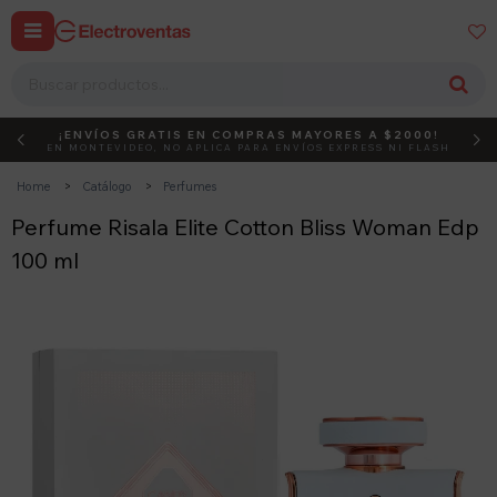


¡ENVÍOS GRATIS EN COMPRAS MAYORES A $2000!
DEBUT
ACTIVÁ EL CÓDIGO
EN MONTEVIDEO, NO APLICA PARA ENVÍOS EXPRESS NI FLASH
Home
Catálogo
Perfumes
Perfume Risala Elite Cotton Bliss Woman Edp
100 ml