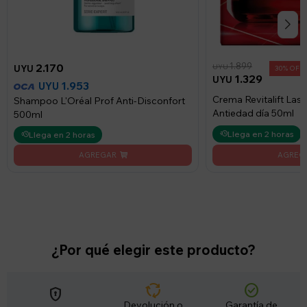
1.899
2.170
UYU
UYU
30
1.329
UYU
1.953
UYU
Crema Revitalift Lase
Shampoo L'Oréal Prof Anti-Disconfort
Antiedad día 50ml
500ml
Llega en 2 horas
Llega en 2 horas
¿Por qué elegir este producto?
cycle
check_circle
encrypted
Devolución o
Garantía de