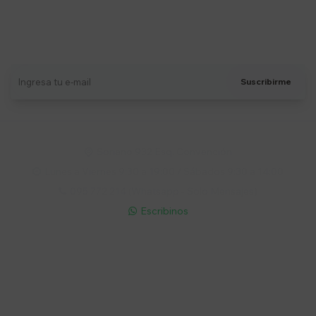
Suscríbete a nuestro newsletter
Recibí ofertas, novedades y más
Suscribirme
Soriano 932 Esq. Convención

Lunes a Viernes 9:30 a 19:00 / Sábados 9:30 a 14:00

095 772 214 (Whatsapp - Solo Mensajes)

Escribinos

Cuenta
Empresa