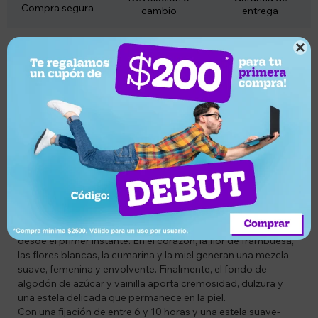
Compra segura
cambio
entrega
Descripción

Codigo: NU6294015198904
Descripción
Descubrí Risala Elite Cotton Bliss Eau de Parfum 100 ml, una
fragancia femenina gourmand dulce y suave que combina
frutas rojas, notas florales y un fondo cremoso de vainilla y
algodón de azúcar. Diseñada para quienes buscan un aroma
delicado pero con presencia, esta creación envuelve la piel
con una sensación cálida, dulce y reconfortante.
La fragancia abre con una salida jugosa de frutas rojas,
cereza y caramelo, aportando un toque goloso y atractivo
desde el primer instante. En el corazón, la flor de frambuesa,
las flores blancas, la cumarina y la miel generan una mezcla
suave, femenina y envolvente. Finalmente, el fondo de
algodón de azúcar y vainilla aporta cremosidad, dulzura y
una estela delicada que permanece en la piel.
Con una fijación de entre 6 y 10 horas y una estela suave-