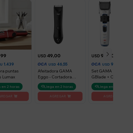
599
49,00
99,00
USD
USD
1.439
46,55
94,05
YU
USD
USD
ra puntas
Afeitadora GAMA
Set GAMA Trimmer
s Lumax
Eggo - Cortadora
GBlade + Cliper
Corporal
GC567 Sport 220V
 en 2 horas
Llega en 2 horas
Llega en 2 horas