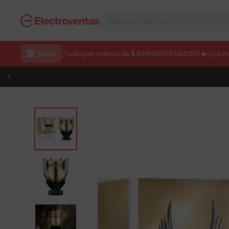

Menú
¡Todo por menos de $499!
¡NOVEDADES!
🔥¡Los 