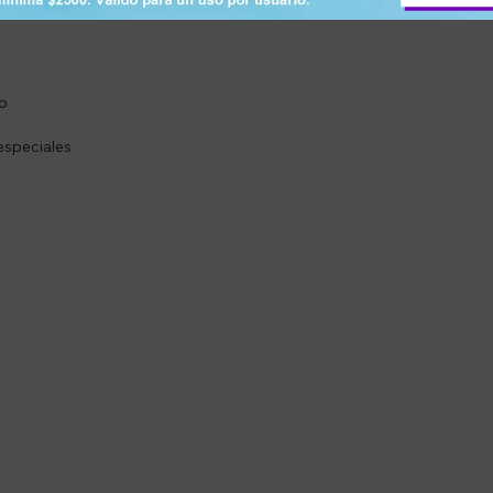
no
especiales