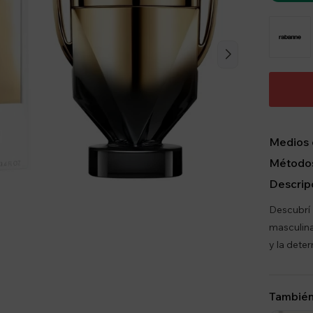
Medios 
Métodos
Descrip
Descubrí 
masculina
y la dete
También