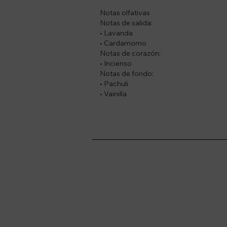
Notas olfativas
Notas de salida:
• Lavanda
• Cardamomo
Notas de corazón:
• Incienso
Notas de fondo:
• Pachuli
• Vainilla
Suscríbete a nue
Recibí ofertas, novedade