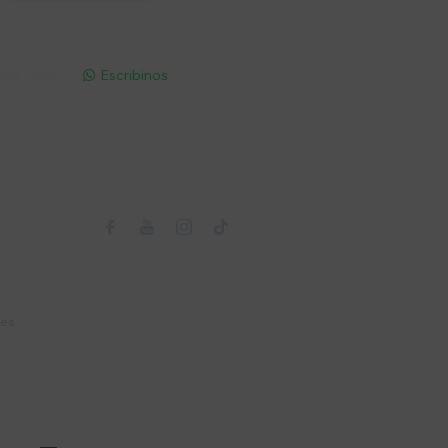
pp - Solo
Escribinos

Seguinos



nes