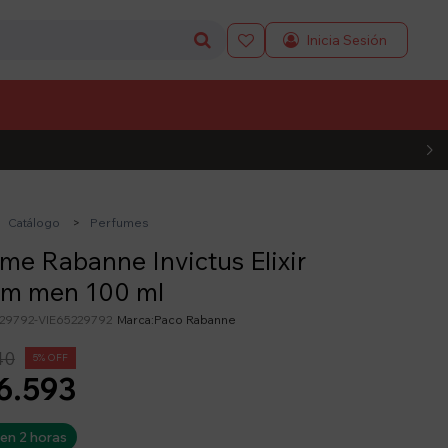

L CÓDIGO
Catálogo
Perfumes
me Rabanne Invictus Elixir
um men 100 ml
29792-VIE65229792
Paco Rabanne
40
5
6.593
 en 2 horas