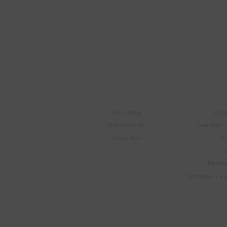
Soriano 932 Esq.

Convención
Cuenta
E
Mi cuenta
Sobr
Mis compras
Nuestras 
Favoritos
S
Trabaj
Términos y c