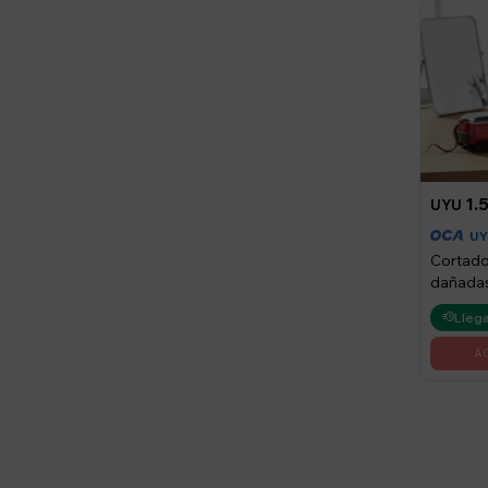
1.
UYU
U
Cortado
dañada
Llega