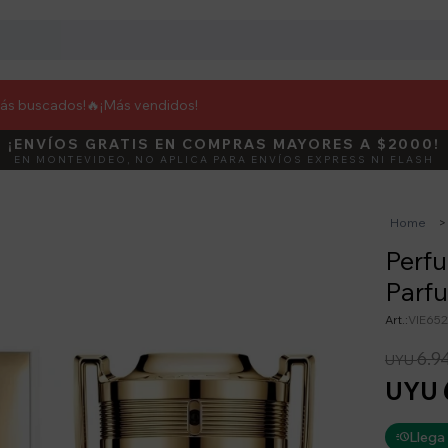
más buscados!🔥
¡Más vendidos!
¡ENVÍOS GRATIS EN COMPRAS MAYORES A $2000!
DEBUT
ACTIVÁ E
EN MONTEVIDEO, NO APLICA PARA ENVÍOS EXPRESS NI FLASH
Home
Perfu
Parf
VIE652
6.9
UYU
UYU
Llega