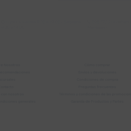
Lunes a Viernes 9:30 a 19:00 / Sábados
095 772 214 (Whatsa


9:30 a 14:00
Mensajes)
mpresa
Compra
e Nosotros
Cómo comprar
recomendaciones
Envíos y devoluciones
ucursales
Condiciones de compra
Contacto
Preguntas frecuentes
a con nosotros
Términos y condiciones de las promocio
ondiciones generales
Garantía de Productos y Partes