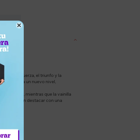
entrega

enta la fuerza, el triunfo y la
ea Invictus a un nuevo nivel,
el pachuli, mientras que la vainilla
es que buscan destacar con una