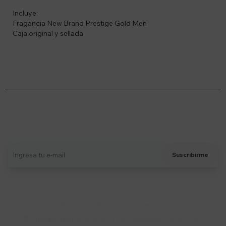
Incluye:
Fragancia New Brand Prestige Gold Men
Caja original y sellada
Suscríbete a nuestro newsletter
Recibí ofertas, novedades y más
Suscribirme
Soriano 932 Esq. Convención

Lunes a Viernes 9:30 a 19:00 / Sábados 9:30 a 14:00
