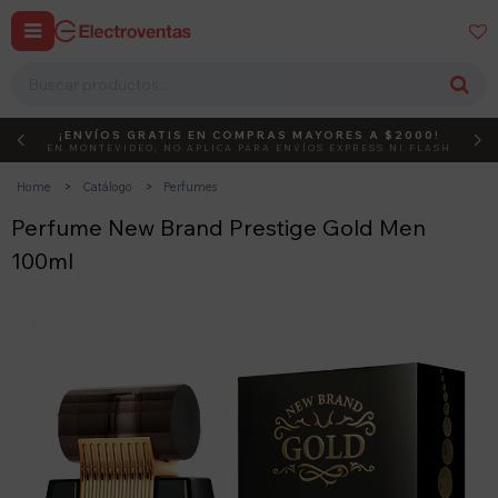


¡ENVÍOS GRATIS EN COMPRAS MAYORES A $2000!
DEBUT
ACTIVÁ EL CÓDIGO
EN MONTEVIDEO, NO APLICA PARA ENVÍOS EXPRESS NI FLASH
Home
Catálogo
Perfumes
Perfume New Brand Prestige Gold Men
100ml