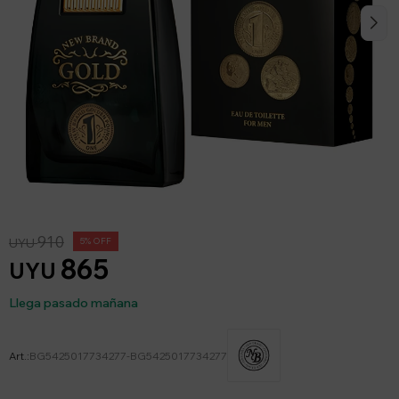
910
UYU
5
865
UYU
Llega pasado mañana
BG5425017734277-BG5425017734277