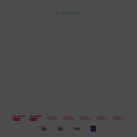
095 772 214 (Whatsapp - Solo Mensajes)

Escribinos

Cuenta
Empresa
Compra
Seguinos