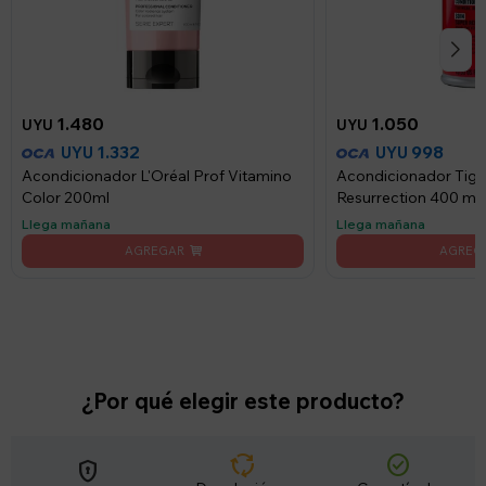
1.480
1.050
UYU
UYU
1.332
998
UYU
UYU
Acondicionador L'Oréal Prof Vitamino
Acondicionador Tigi
Color 200ml
Resurrection 400 ml
Llega mañana
Llega mañana
¿Por qué elegir este producto?
cycle
check_circle
encrypted