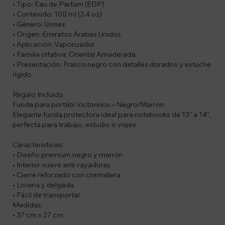
• Tipo: Eau de Parfum (EDP)
• Contenido: 100 ml (3.4 oz)
• Género: Unisex
• Origen: Emiratos Árabes Unidos
• Aplicación: Vaporizador
• Familia olfativa: Oriental Amaderada
• Presentación: Frasco negro con detalles dorados y estuche
rígido
Regalo Incluido
Funda para portátil Victorinox – Negro/Marrón
Elegante funda protectora ideal para notebooks de 13” a 14”,
perfecta para trabajo, estudio o viajes.
Características:
• Diseño premium negro y marrón
• Interior suave anti-rayaduras
• Cierre reforzado con cremallera
• Liviana y delgada
• Fácil de transportar
Medidas:
• 37 cm x 27 cm