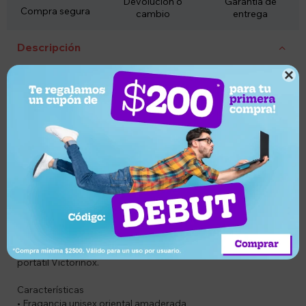
Devolución o
Garantía de
Compra segura
cambio
entrega
Descripción

Codigo: LATTAFA4
Combo: BG6291107458328 y BGWOOOO330
Descripcion:
Descubrí una fragancia intensa, sofisticada y con
personalidad única. Lattafa Bade'e Al Oud For Glory es un
perfume unisex inspirado en el lujo oriental, ideal para
quienes buscan un aroma elegante, profundo y duradero.
Lanzado en 2020, combina notas especiadas, amaderadas y
cálidas con un exquisito oud que deja una estela envolvente
y refinada. Perfecto para noches especiales, temporadas
frías o quienes disfrutan de perfumes con gran presencia.
Además, incluye de obsequio una elegante funda para
portátil Victorinox.
Características
• Fragancia unisex oriental amaderada