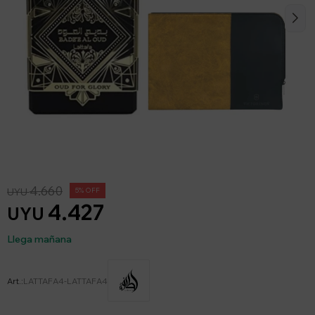
4.660
UYU
5
4.427
UYU
Llega mañana
LATTAFA4-LATTAFA4