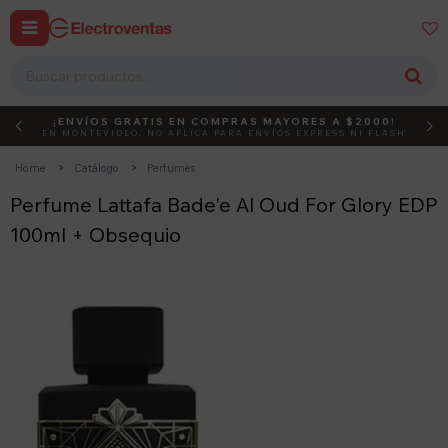


¡ENVÍOS GRATIS EN COMPRAS MAYORES A $2000!
DEBUT
ACTIVÁ EL CÓDIGO
EN MONTEVIDEO, NO APLICA PARA ENVÍOS EXPRESS NI FLASH
Home
Catálogo
Perfumes
Perfume Lattafa Bade'e Al Oud For Glory EDP
100ml + Obsequio