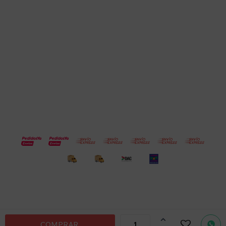
Empresa
Compra
Seguinos
© Copyright 2026 / Electroventas
Por
consultas

COMPRAR
no dudes