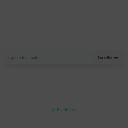
Suscríbete a nuestro newsletter
Recibí ofertas, novedades y más
Suscribirme
Soriano 932 Esq. Convención

Lunes a Viernes 9:30 a 19:00 / Sábados 9:30 a 14:00

095 772 214 (Whatsapp - Solo Mensajes)

Escribinos

Cuenta