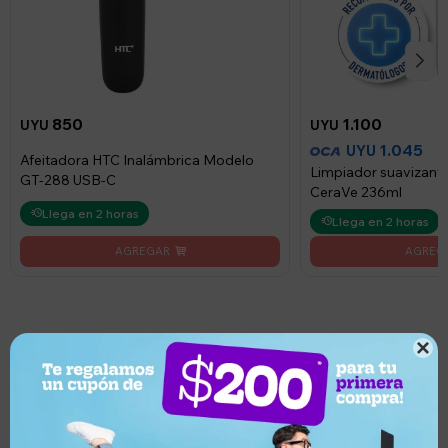
850
1.100
UYU
UYU
1.045
UYU
Afeitadora HTC Inalámbrica Modelo
Limpiador suavizante
GT-288 USB-C
CeraVe 236ml
Llega en 2 horas
Llega en 2 horas

¿Por qué elegir este producto?