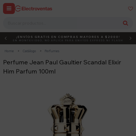


¡ENVÍOS GRATIS EN COMPRAS MAYORES A $2000!
DEBUT
ACTIVÁ EL CÓDIGO
EN MONTEVIDEO, NO APLICA PARA ENVÍOS EXPRESS NI FLASH
Home
Catálogo
Perfumes
Perfume Jean Paul Gaultier Scandal Elixir
Him Parfum 100ml