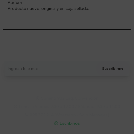
Parfum
Producto nuevo, original y en caja sellada.
Suscríbete a nuestro newsletter
Recibí ofertas, novedades y más
Suscribirme
Soriano 932 Esq. Convención

Lunes a Viernes 9:30 a 19:00 / Sábados 9:30 a 14:00

095 772 214 (Whatsapp - Solo Mensajes)

Escribinos
