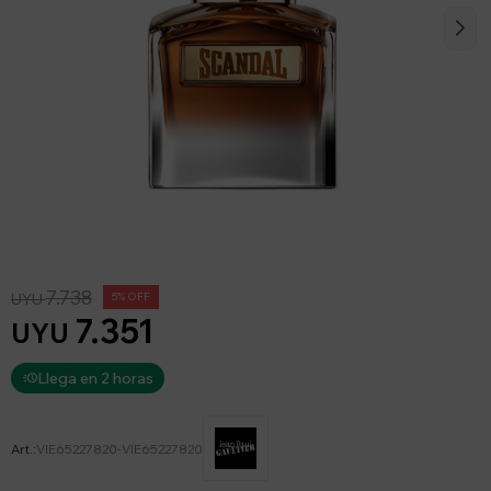
7.738
UYU
5
7.351
UYU
Llega en 2 horas
VIE65227820-VIE65227820