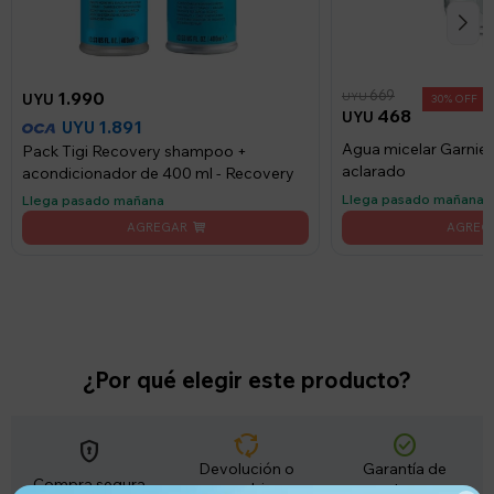
669
1.990
UYU
UYU
30
468
UYU
1.891
UYU
Agua micelar Garnier 
Pack Tigi Recovery shampoo +
aclarado
acondicionador de 400 ml - Recovery
Llega pasado mañana
Llega pasado mañana
¿Por qué elegir este producto?
cycle
check_circle
encrypted
Devolución o
Garantía de
Compra segura
cambio
entrega