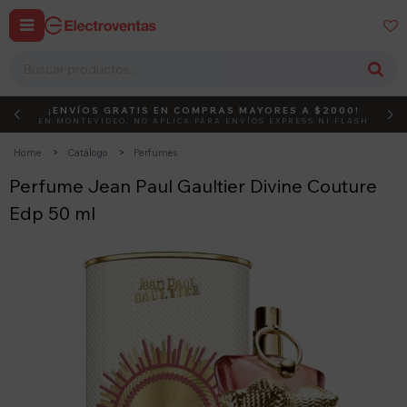


¡ENVÍOS GRATIS EN COMPRAS MAYORES A $2000!
DEBUT
ACTIVÁ EL CÓDIGO
EN MONTEVIDEO, NO APLICA PARA ENVÍOS EXPRESS NI FLASH
Home
Catálogo
Perfumes
Perfume Jean Paul Gaultier Divine Couture
Edp 50 ml