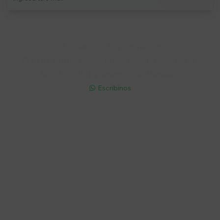
Soriano 932 Esq. Convención

Lunes a Viernes 9:30 a 19:00 / Sábados 9:30 a 14:00

095 772 214 (Whatsapp - Solo Mensajes)

Escribinos

Cuenta
Empresa
Compra
Seguinos