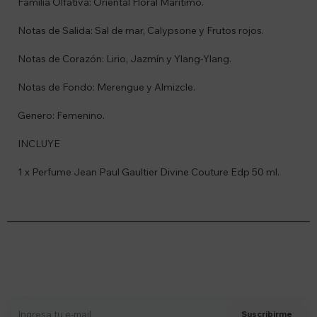
Familia Olfativa: Oriental Floral Marítimo.
Notas de Salida: Sal de mar, Calypsone y Frutos rojos.
Notas de Corazón: Lirio, Jazmín y Ylang-Ylang.
Notas de Fondo: Merengue y Almizcle.
Genero: Femenino.
INCLUYE
1 x Perfume Jean Paul Gaultier Divine Couture Edp 50 ml.
Suscríbete a nuestro newsletter
Recibí ofertas, novedades y más
Suscribirme