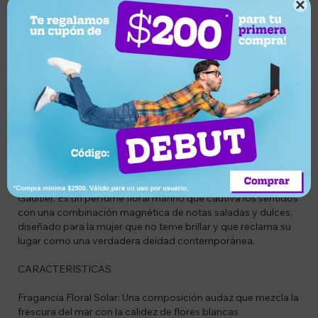

Descripción
CODIGO
VIE65227949
DESCRIPCION
Jean Paul Gaultier Divine Couture Eau de Parfum es una
celebración de la feminidad poderosa, radiante y libre. Esta
edición limitada eleva la fragancia original a un nivel de alta
costura, envolviendo su icónico frasco de corsé en un diseño
deslumbrante que rinde homenaje al legado de la moda de
Gaultier. Es un perfume floral marino que cautiva los sentidos
con una combinación magnética de notas saladas y dulces,
diseñado para la mujer que no teme brillar y que reclama su
lugar como una verdadera deidad contemporánea.
CARACTERISTICAS
Fragancia Floral Solar: Una composición audaz que mezcla la
frescura del mar con la calidez de flores blancas