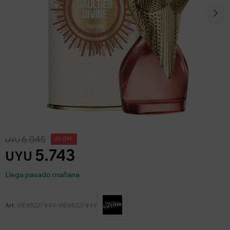
6.045
UYU
5
5.743
UYU
Llega pasado mañana
VIE65227949-VIE65227949