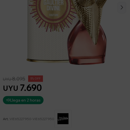
8.095
UYU
5
7.690
UYU
Llega en 2 horas
VIE65227950-VIE65227950