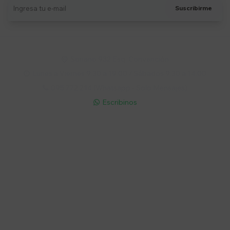
Suscribirme
Soriano 932 Esq. Convención

Lunes a Viernes 9:30 a 19:00 / Sábados 9:30 a 14:00

095 772 214 (Whatsapp - Solo Mensajes)

Escribinos

Cuenta
Empresa
Compra
Seguinos