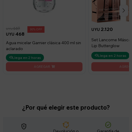
669
2.120
UYU
UYU
30
468
UYU
Set Lancome Máscara 
Agua micelar Garnier clásica 400 ml sin
Lip Butterglow
aclarado
Llega en 2 horas
Llega en 2 horas
¿Por qué elegir este producto?
cycle
check_circle
encrypted
Devolución o
Garantía de