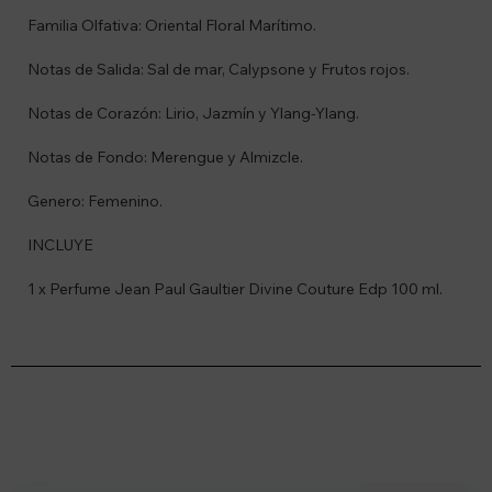
Familia Olfativa: Oriental Floral Marítimo.
Notas de Salida: Sal de mar, Calypsone y Frutos rojos.
Notas de Corazón: Lirio, Jazmín y Ylang-Ylang.
Notas de Fondo: Merengue y Almizcle.
Genero: Femenino.
INCLUYE
1 x Perfume Jean Paul Gaultier Divine Couture Edp 100 ml.
Suscríbete a nuestro newsletter
Recibí ofertas, novedades y más