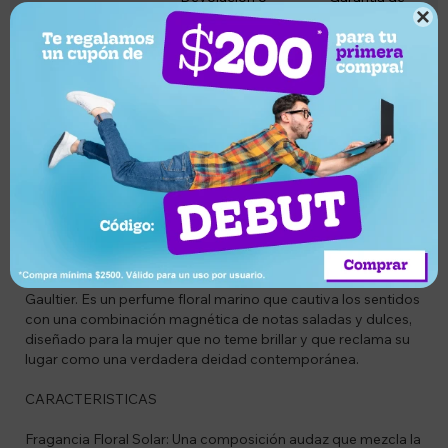
Compra segura
cambio
entrega

Descripción
CODIGO
VIE65227950
DESCRIPCION
Jean Paul Gaultier Divine Couture Eau de Parfum es una
celebración de la feminidad poderosa, radiante y libre. Esta
edición limitada eleva la fragancia original a un nivel de alta
costura, envolviendo su icónico frasco de corsé en un diseño
deslumbrante que rinde homenaje al legado de la moda de
Gaultier. Es un perfume floral marino que cautiva los sentidos
con una combinación magnética de notas saladas y dulces,
diseñado para la mujer que no teme brillar y que reclama su
lugar como una verdadera deidad contemporánea.
CARACTERISTICAS
Fragancia Floral Solar: Una composición audaz que mezcla la