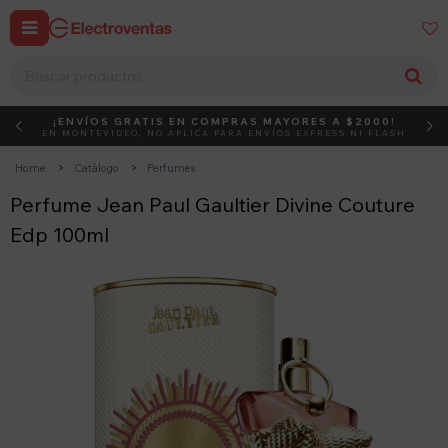


¡ENVÍOS GRATIS EN COMPRAS MAYORES A $2000!
DEBUT
ACTIVÁ EL CÓDIGO
EN MONTEVIDEO, NO APLICA PARA ENVÍOS EXPRESS NI FLASH
Home
Catálogo
Perfumes
Perfume Jean Paul Gaultier Divine Couture
Edp 100ml