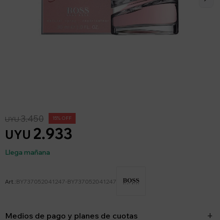
3.450
UYU
15
2.933
UYU
Llega mañana
BY737052041247-BY737052041247
Medios de pago y planes de cuotas