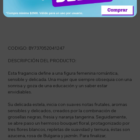
Descripción
CODIGO: BY737052041247
DESCRIPCIÓN DEL PRODUCTO:
Esta fragancia define a una figura femenina romántica,
sensible y delicada. Una mujer que siempre obsequia con una
sonrisa y goza de una educación y un saber estar
envidiables.
Su delicada estela, inicia con suaves notas frutales, aromas
sensibles y delicados, creados por la combinación de
grosellas negras, fresia y naranja tangerina. Seguidamente,
se abre paso un hermoso bouquet floral, protagonizado por
tres flores blancos, repletas de suavidad y ternura, éstas son
azucena, rosa de Bulgaria y jazmín. Para finalizar,