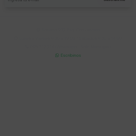
Soriano 932 Esq. Convención

Lunes a Viernes 9:30 a 19:00 / Sábados 9:30 a 14:00

095 772 214 (Whatsapp - Solo Mensajes)

Escribinos

Cuenta
Empresa
Compra
Seguinos