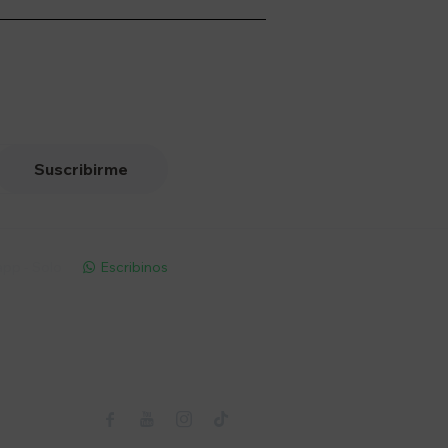
Suscribirme
pp - Solo
Escribinos

Seguinos


