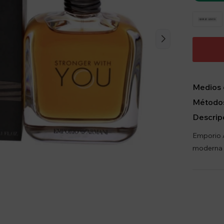
Medios 
Métodos
Descrip
Emporio A
moderna y