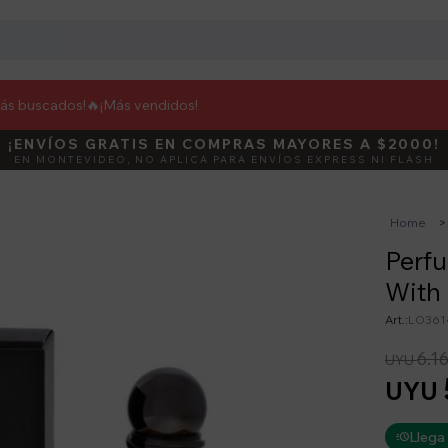
más buscados!🔥
¡Más vendidos!
¡ENVÍOS GRATIS EN COMPRAS MAYORES A $2000!
DEBUT
ACTIVÁ E
EN MONTEVIDEO, NO APLICA PARA ENVÍOS EXPRESS NI FLASH
Home
Perfu
With
LO361
6.1
UYU
UYU
Llega