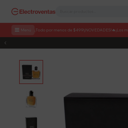

Menú
¡Todo por menos de $499!
¡NOVEDADES!
🔥¡Los 