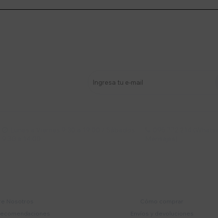
stro newsletter
s y más
Lunes a Viernes 9:30 a 19:00 / Sábados
095 772 214 (Whatsa


9:30 a 14:00
Mensajes)
mpresa
Compra
e Nosotros
Cómo comprar
recomendaciones
Envíos y devoluciones