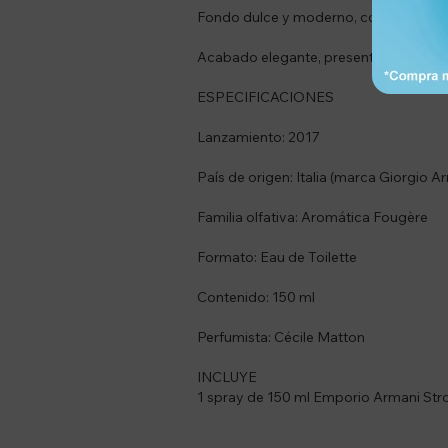
Fondo dulce y moderno, con vainilla
Acabado elegante, presentando un fra
ESPECIFICACIONES
Lanzamiento: 2017
País de origen: Italia (marca Giorgio A
Familia olfativa: Aromática Fougère
Formato: Eau de Toilette
Contenido: 150 ml
Perfumista: Cécile Matton
INCLUYE
1 spray de 150 ml Emporio Armani Stro