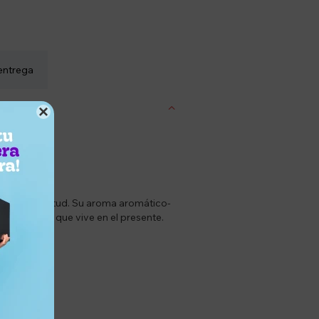
entrega

 de la juventud. Su aroma aromático-
z y seguro que vive en el presente.