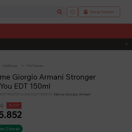

L CÓDIGO
Catálogo
Perfumes
me Giorgio Armani Stronger
 You EDT 150ml
4271992727-LO3614271992727
Giorgio Armani
60
5
5.852
 en 2 horas