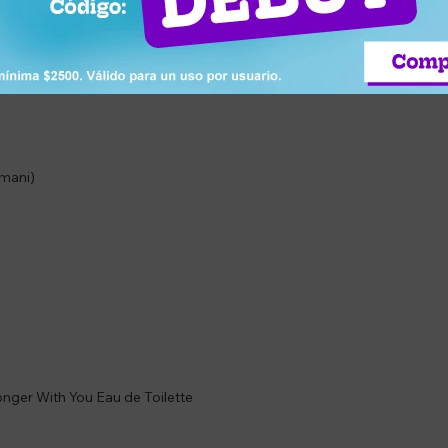
 ahumada, castaña glaseada, cedro y amberwood
sco con líneas robustas que evocan masculinidad y conexión
rmani)
nger With You Eau de Toilette