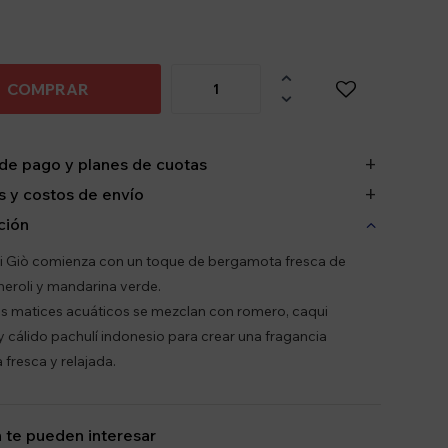

COMPRAR

de pago y planes de cuotas
 y costos de envío
ción
 Giò comienza con un toque de bergamota fresca de
 neroli y mandarina verde.
os matices acuáticos se mezclan con romero, caqui
y cálido pachulí indonesio para crear una fragancia
 fresca y relajada.
 te pueden interesar