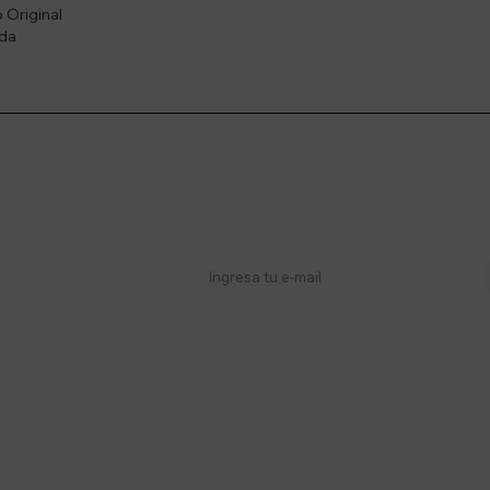
 Original
ada
stro newsletter
s y más
Lunes a Viernes 9:30 a 19:00 / Sábados
095 772 214 (Whatsa


9:30 a 14:00
Mensajes)