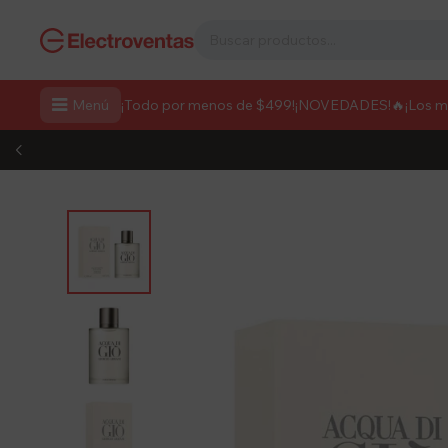

Menú
¡Todo por menos de $499!
¡NOVEDADES!
🔥¡Los 