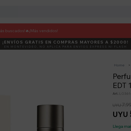
más buscados!🔥
¡Más vendidos!
¡ENVÍOS GRATIS EN COMPRAS MAYORES A $2000!
DEBUT
ACTIVÁ E
EN MONTEVIDEO, NO APLICA PARA ENVÍOS EXPRESS NI FLASH
Home
Perfu
EDT 
LO361
7.9
UYU
UYU
Llega ma