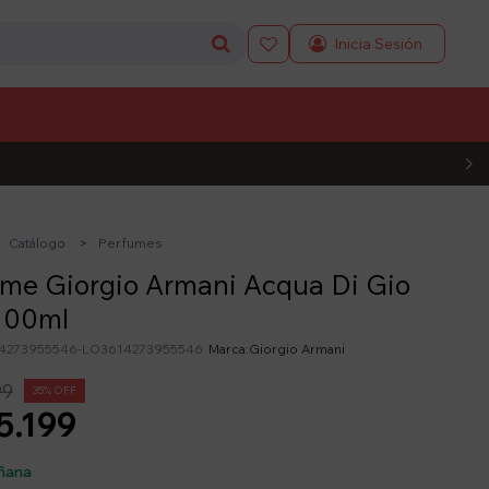

L CÓDIGO
Catálogo
Perfumes
me Giorgio Armani Acqua Di Gio
100ml
4273955546-LO3614273955546
Giorgio Armani
99
35
5.199
ñana