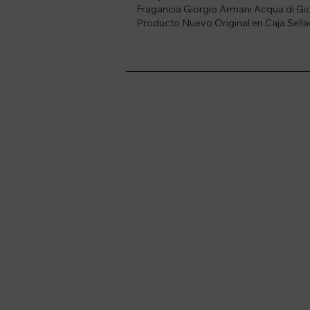
Fragancia Giorgio Armani Acqua di Gio
Producto Nuevo Original en Caja Sell
Suscríbete a nue
Recibí ofertas, novedade
Soriano 932 Esq.

Convención