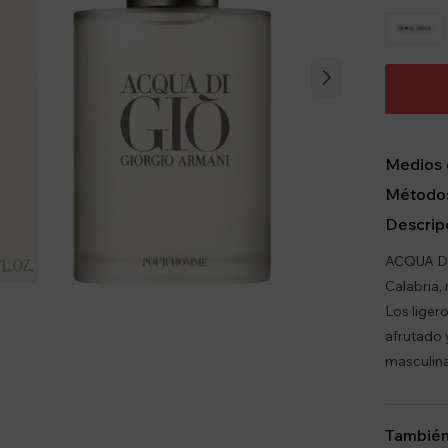
Medios 
Métodos
Descrip
ACQUA Di
Calabria,
Los liger
afrutado 
masculina
También