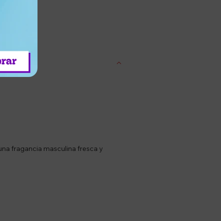
entrega
una fragancia masculina fresca y