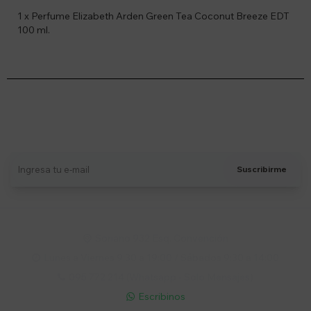
1 x Perfume Elizabeth Arden Green Tea Coconut Breeze EDT
100 ml.
Suscríbete a nuestro newsletter
Recibí ofertas, novedades y más
Suscribirme
Soriano 932 Esq. Convención

Lunes a Viernes 9:30 a 19:00 / Sábados 9:30 a 14:00

095 772 214 (Whatsapp - Solo Mensajes)

Escribinos
