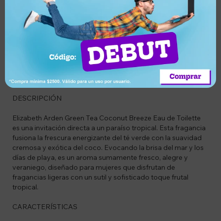
Compra segura
cambio
entrega
Descripción
CÓDIGO
BG85805260101
DESCRIPCIÓN
Elizabeth Arden Green Tea Coconut Breeze Eau de Toilette
es una invitación directa a un paraíso tropical. Esta fragancia
fusiona la frescura energizante del té verde con la suavidad
cremosa y exótica del coco. Evocando la brisa del mar y los
días de playa, es un aroma sumamente fresco, alegre y
veraniego, diseñado para mujeres que disfrutan de
fragancias ligeras con un sutil y sofisticado toque frutal
tropical.
CARACTERÍSTICAS