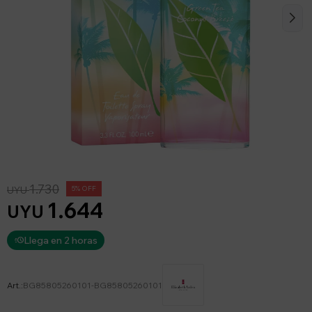
1.730
UYU
5
1.644
UYU
Llega en 2 horas
BG85805260101-BG85805260101