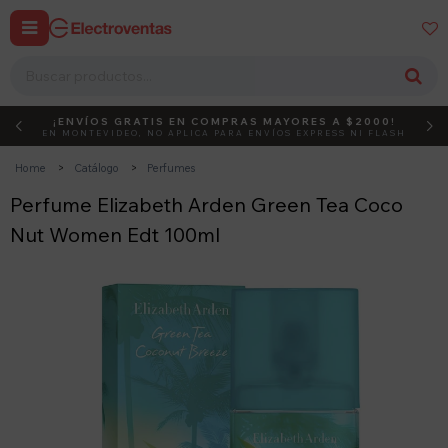


¡ENVÍOS GRATIS EN COMPRAS MAYORES A $2000!
DEBUT
ACTIVÁ EL CÓDIGO
EN MONTEVIDEO, NO APLICA PARA ENVÍOS EXPRESS NI FLASH
Home
Catálogo
Perfumes
Perfume Elizabeth Arden Green Tea Coco
Nut Women Edt 100ml