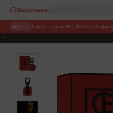

Menú
¡Todo por menos de $499!
¡NOVEDADES!
🔥¡Los 