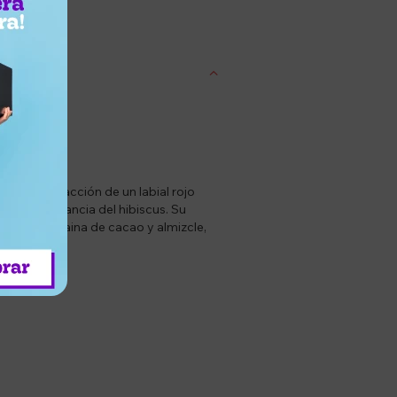
entrega
 en la atracción de un labial rojo
s en la elegancia del hibiscus. Su
ctor de vaina de cacao y almizcle,