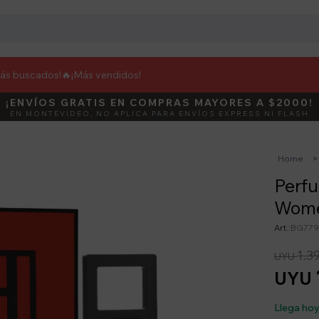
más buscados!🔥
¡Más vendidos!
¡ENVÍOS GRATIS EN COMPRAS MAYORES A $2000!
DEBUT
ACTIVÁ E
EN MONTEVIDEO, NO APLICA PARA ENVÍOS EXPRESS NI FLASH
Home
Perf
Wome
BG779
1.3
UYU
UYU
Llega ho