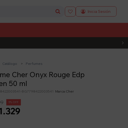

L CÓDIGO
Catálogo
Perfumes
ume Cher Onyx Rouge Edp
n 50 ml
8422003541-BG7798422003541
Cher
99
5
1.329
y