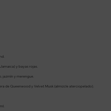
nd.
e Jamaica) y bayas rojas.
, jazmín y merengue.
ra de Queenwood y Velvet Musk (almizcle aterciopelado).
ml.