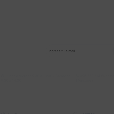
stro newsletter
s y más
Lunes a Viernes 9:30 a 19:00 / Sábados
095 772 214 (Whatsa


9:30 a 14:00
Mensajes)
mpresa
Compra
e Nosotros
Cómo comprar