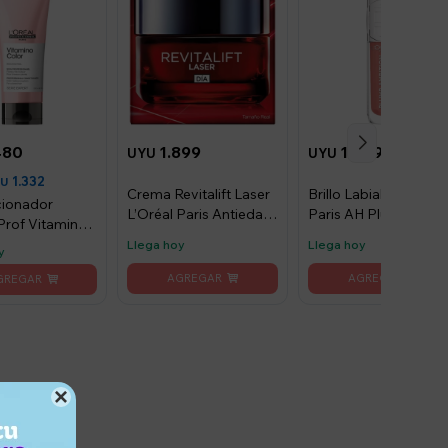
480
1.899
1.029
UYU
UYU
1.332
YU
Crema Revitalift Laser
Brillo Labial Loreal
ionador
L’Oréal Paris Antiedad
Paris AH Plump
 Prof Vitamino
día 50ml
Ambition - Worth It
00ml
Llega hoy
Llega hoy
y
