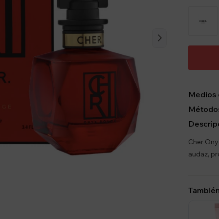
Medios 
Métodos
Descrip
Cher Onyx
audaz, pr
También