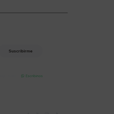
Suscribirme
pp - Solo
Escribinos

Seguinos