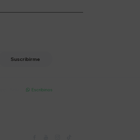
Suscribirme
pp - Solo
Escribinos

Seguinos


