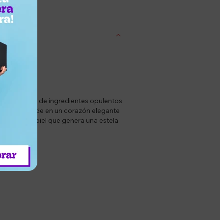
entrega
 composición de ingredientes opulentos
na que se funde en un corazón elegante
ecta en la piel que genera una estela