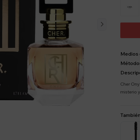
Medios 
Métodos
Descrip
Cher Onyx
misterio 
También