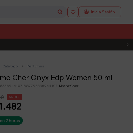

L CÓDIGO
Catálogo
Perfumes
ume Cher Onyx Edp Women 50 ml
8336944107-BG7798336944107
Cher
60
5
1.482
 en 2 horas