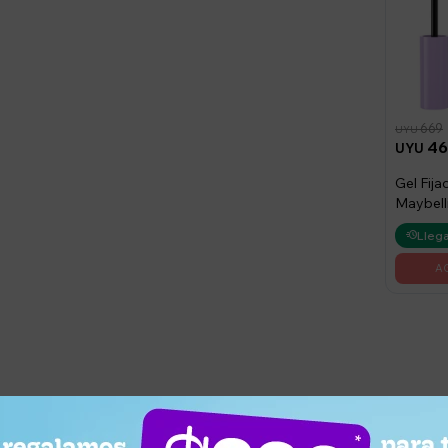
669
UYU
46
UYU
Gel Fija
Maybell
Glue
Llega
¿Por qué elegir este producto?