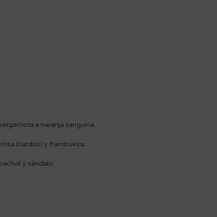
 bergamota e naranja sanguina.
erosa (nardos) y frambuesa.
pachulí y sándalo.