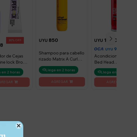
850
1.050
UYU
UYU
30
8
998
UYU
Shampoo para cabello
dor de Cejas
Acondicionador Tigi
rizado Matrix A Curl
ine lock Brow
Bed Head
Can Dream 300ml
Resurrection 400 ml
Llega en 2 horas
 en 2 horas
Llega en 2 horas
