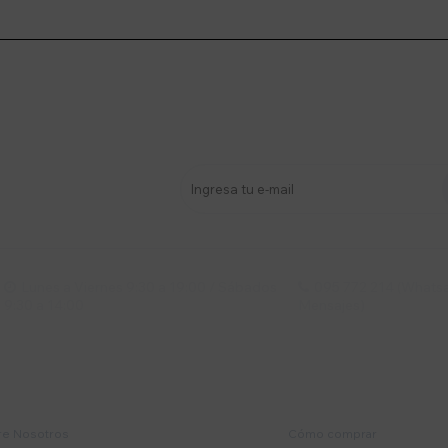
stro newsletter
s y más
Lunes a Viernes 9:30 a 19:00 / Sábados
095 772 214 (Whatsa


9:30 a 14:00
Mensajes)
mpresa
Compra
e Nosotros
Cómo comprar