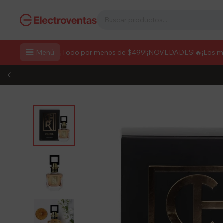

Menú
¡Todo por menos de $499!
¡NOVEDADES!
🔥¡Los 