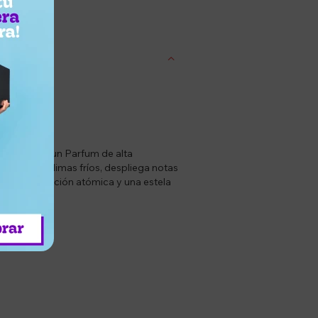
entrega
mulada como un Parfum de alta
ra usar en climas fríos, despliega notas
iza una fijación atómica y una estela