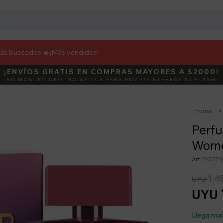
más buscados!🔥
¡Más vendidos!
¡ENVÍOS GRATIS EN COMPRAS MAYORES A $2000!
DEBUT
ACTIVÁ E
EN MONTEVIDEO, NO APLICA PARA ENVÍOS EXPRESS NI FLASH
Home
Perfu
Wome
BG779
1.4
UYU
UYU
Llega ma