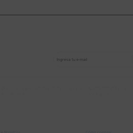
stro newsletter
s y más
Lunes a Viernes 9:30 a 19:00 / Sábados
095 772 214 (Whatsa


9:30 a 14:00
Mensajes)
mpresa
Compra
e Nosotros
Cómo comprar