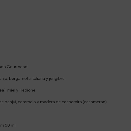
arada Gourmand.
anjo, bergamota italiana y jengibre.
a), miel y Hedione.
e benjuí, caramelo y madera de cachemira (cashmeran).
um 50 ml.