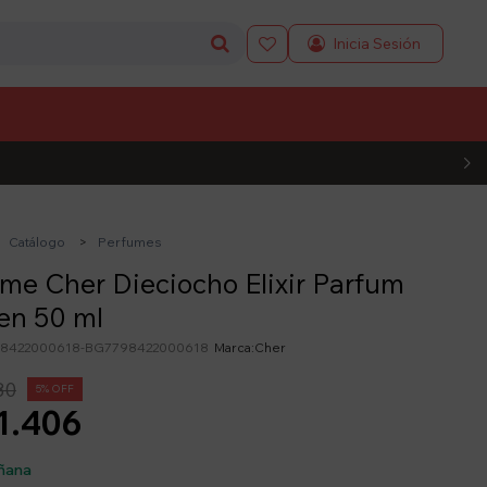

L CÓDIGO
Catálogo
Perfumes
me Cher Dieciocho Elixir Parfum
n 50 ml
8422000618-BG7798422000618
Cher
80
5
1.406
ñana