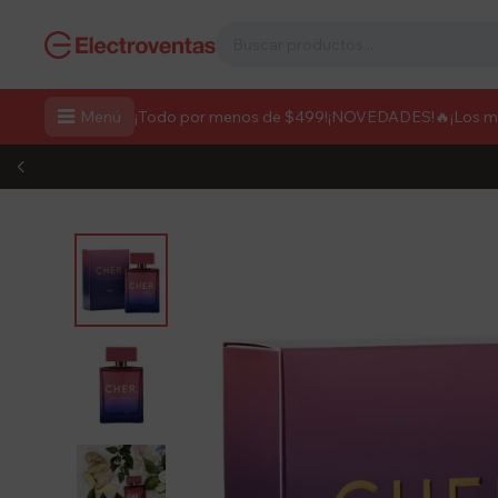

Menú
¡Todo por menos de $499!
¡NOVEDADES!
🔥¡Los 