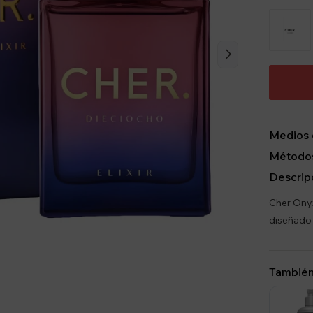
Medios 
Métodos
Descrip
Cher Onyx
diseñado
También