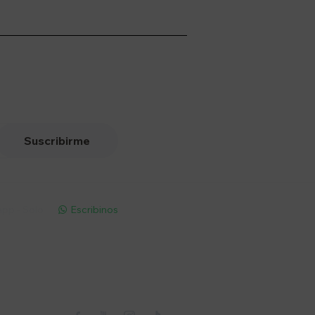
Suscribirme
pp - Solo
Escribinos

Seguinos