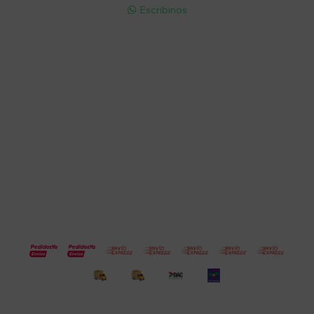
Escribinos

Cuenta
Empresa
Compra
Seguinos
© Copyright 2026 / Electroventas