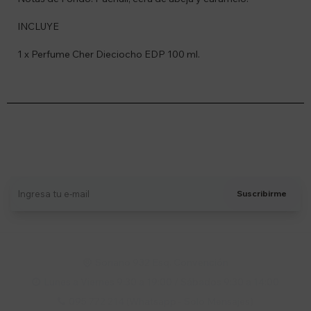
INCLUYE
1 x Perfume Cher Dieciocho EDP 100 ml.
Suscríbete a nuestro newsletter
Recibí ofertas, novedades y más
Suscribirme
Soriano 932 Esq. Convención

Lunes a Viernes 9:30 a 19:00 / Sábados 9:30 a 14:00

095 772 214 (Whatsapp - Solo Mensajes)
