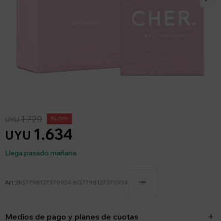
1.720
UYU
5
1.634
UYU
Llega pasado mañana
BG7798127370924-BG7798127370924
Medios de pago y planes de cuotas