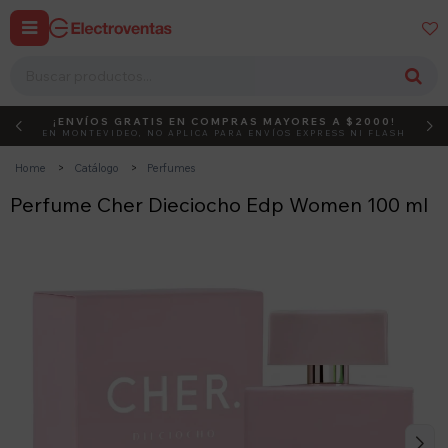


¡ENVÍOS GRATIS EN COMPRAS MAYORES A $2000!
DEBUT
ACTIVÁ EL CÓDIGO
EN MONTEVIDEO, NO APLICA PARA ENVÍOS EXPRESS NI FLASH
Home
Catálogo
Perfumes
Perfume Cher Dieciocho Edp Women 100 ml