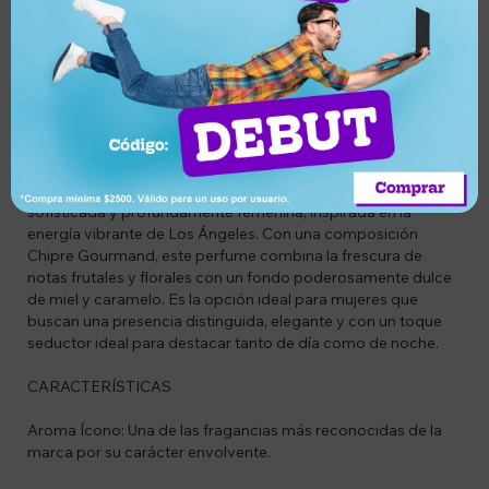
Descripción
CÓDIGO
BG7798127370924
DESCRIPCIÓN
Cher Dieciocho Eau de Parfum es una fragancia icónica,
sofisticada y profundamente femenina, inspirada en la
energía vibrante de Los Ángeles. Con una composición
Chipre Gourmand, este perfume combina la frescura de
notas frutales y florales con un fondo poderosamente dulce
de miel y caramelo. Es la opción ideal para mujeres que
buscan una presencia distinguida, elegante y con un toque
seductor ideal para destacar tanto de día como de noche.
CARACTERÍSTICAS
Aroma Ícono: Una de las fragancias más reconocidas de la
marca por su carácter envolvente.