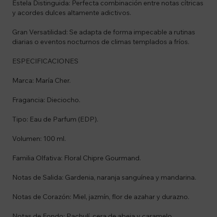
Estela Distinguida: Perfecta combinación entre notas cítricas
y acordes dulces altamente adictivos.
Gran Versatilidad: Se adapta de forma impecable a rutinas
diarias o eventos nocturnos de climas templados a fríos.
ESPECIFICACIONES
Marca: María Cher.
Fragancia: Dieciocho.
Tipo: Eau de Parfum (EDP).
Volumen: 100 ml.
Familia Olfativa: Floral Chipre Gourmand.
Notas de Salida: Gardenia, naranja sanguínea y mandarina.
Notas de Corazón: Miel, jazmín, flor de azahar y durazno.
Notas de Fondo: Pachulí, cera de abeja y caramelo.