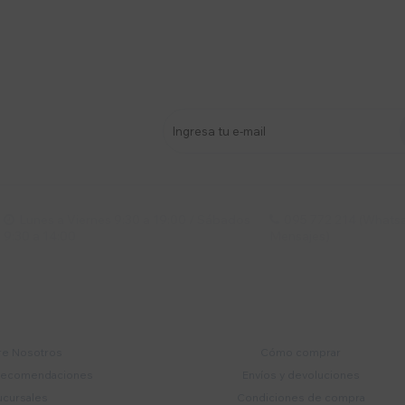
stro newsletter
s y más
Lunes a Viernes 9:30 a 19:00 / Sábados
095 772 214 (Whatsa


9:30 a 14:00
Mensajes)
mpresa
Compra
e Nosotros
Cómo comprar
recomendaciones
Envíos y devoluciones
ucursales
Condiciones de compra