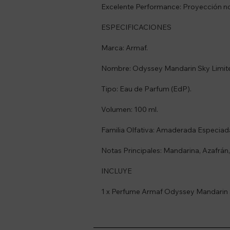
Excelente Performance: Proyección not
ESPECIFICACIONES
Marca: Armaf.
Nombre: Odyssey Mandarin Sky Limite
Tipo: Eau de Parfum (EdP).
Volumen: 100 ml.
Familia Olfativa: Amaderada Especiad
Notas Principales: Mandarina, Azafrá
INCLUYE
1 x Perfume Armaf Odyssey Mandarin 