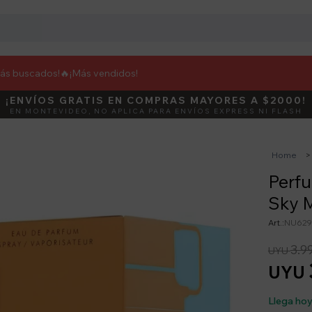
más buscados!🔥
¡Más vendidos!
¡ENVÍOS GRATIS EN COMPRAS MAYORES A $2000!
DEBUT
ACTIVÁ E
EN MONTEVIDEO, NO APLICA PARA ENVÍOS EXPRESS NI FLASH
Home
Perf
Sky 
NU629
3.9
UYU
UYU
Llega ho