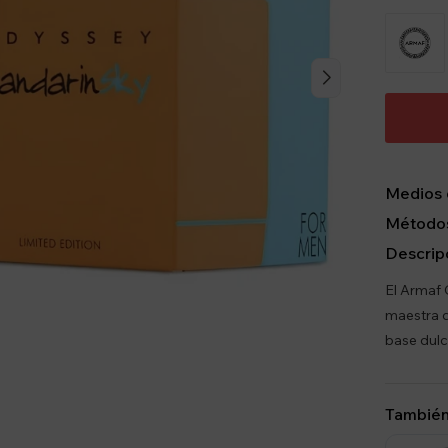
Medios 
Métodos
Descrip
El Armaf 
maestra d
base dulc
También