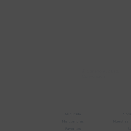
Suscríbete a nue
Recibí ofertas, novedade
Soriano 932 Esq.

Convención
Cuenta
E
Mi cuenta
Sobr
Mis compras
Nuestras 
Favoritos
S