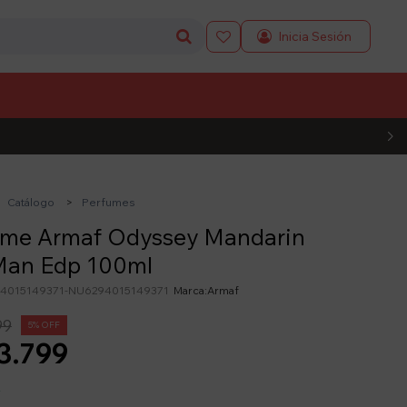

L CÓDIGO
Catálogo
Perfumes
ume Armaf Odyssey Mandarin
Man Edp 100ml
4015149371-NU6294015149371
Armaf
99
5
3.799
y