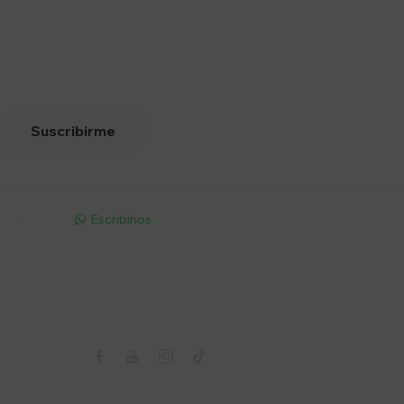
Suscribirme
pp - Solo
Escribinos

Seguinos


