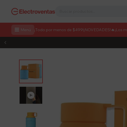

Menú
¡Todo por menos de $499!
¡NOVEDADES!
🔥¡Los 