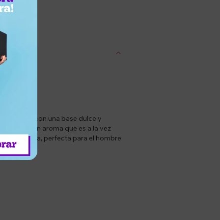
entrega
ura cítrica con una base dulce y
s, creando un aroma que es a la vez
a cautivadora, perfecta para el hombre