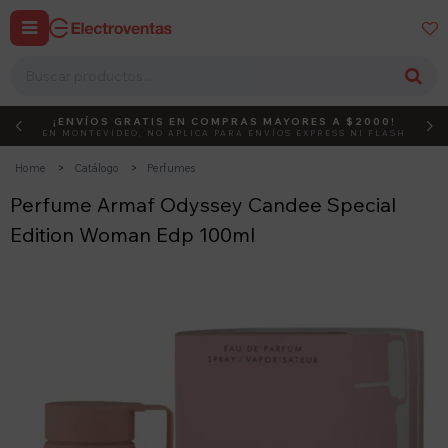


¡ENVÍOS GRATIS EN COMPRAS MAYORES A $2000!
DEBUT
ACTIVÁ EL CÓDIGO
EN MONTEVIDEO, NO APLICA PARA ENVÍOS EXPRESS NI FLASH
Home
Catálogo
Perfumes
Perfume Armaf Odyssey Candee Special
Edition Woman Edp 100ml