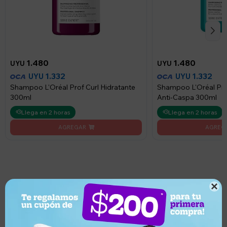
1.480
1.480
UYU
UYU
1.332
1.332
UYU
UYU
Shampoo L'Oréal Prof Curl Hidratante
Shampoo L'Oréal Pr
300ml
Anti-Caspa 300ml
Llega en 2 horas
Llega en 2 horas

¿Por qué elegir este producto?