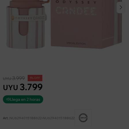
3.999
UYU
5
3.799
UYU
Llega en 2 horas
NU6294015188622-NU6294015188622