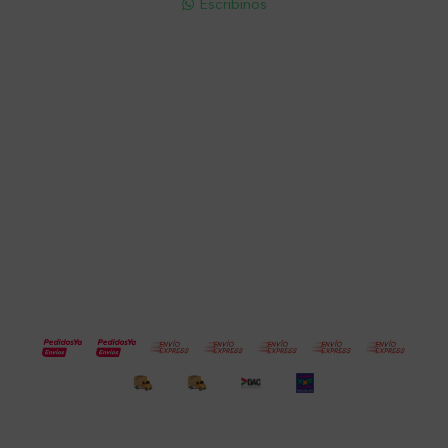
Escribinos

Cuenta
Empresa
Compra
Seguinos
© Copyright 2026 / Electroventas