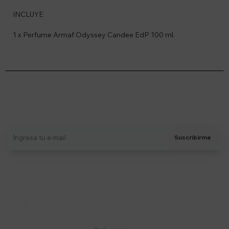
INCLUYE
1 x Perfume Armaf Odyssey Candee EdP 100 ml.
Suscríbete a nuestro newsletter
Recibí ofertas, novedades y más
Suscribirme
Soriano 932 Esq. Convención

Lunes a Viernes 9:30 a 19:00 / Sábados 9:30 a 14:00

095 772 214 (Whatsapp - Solo Mensajes)
