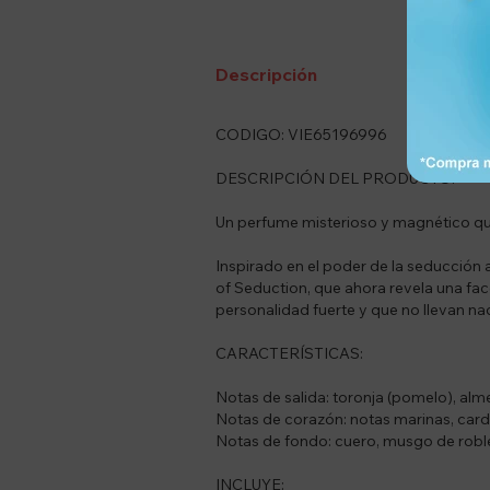
encrypted
C
Descripción
CODIGO: VIE65196996
DESCRIPCIÓN DEL PRODUCTO:
Un perfume misterioso y magnético que 
Inspirado en el poder de la seducción a
of Seduction, que ahora revela una f
personalidad fuerte y que no llevan n
CARACTERÍSTICAS:
Notas de salida: toronja (pomelo), alm
Notas de corazón: notas marinas, ca
Notas de fondo: cuero, musgo de roble
INCLUYE: