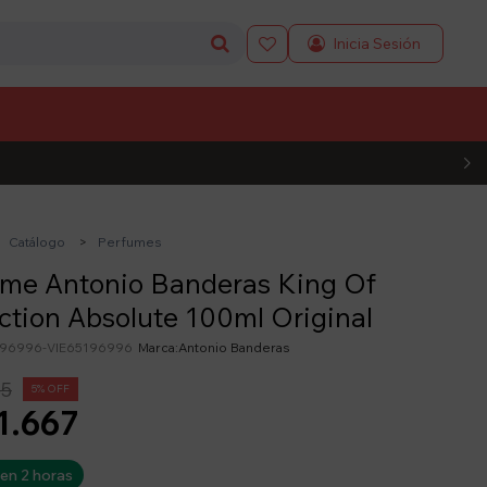

L CÓDIGO
Catálogo
Perfumes
ume Antonio Banderas King Of
tion Absolute 100ml Original
196996-VIE65196996
Antonio Banderas
55
5
1.667
 en 2 horas