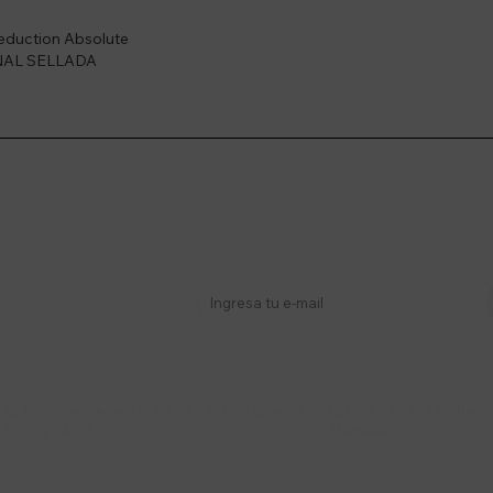
eduction Absolute
NAL SELLADA
stro newsletter
s y más
Lunes a Viernes 9:30 a 19:00 / Sábados
095 772 214 (Whatsa


9:30 a 14:00
Mensajes)