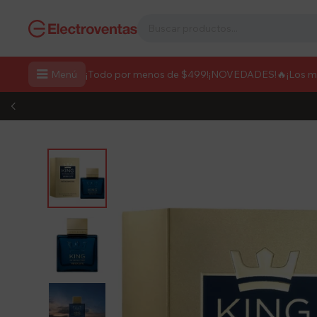

Menú
¡Todo por menos de $499!
¡NOVEDADES!
🔥¡Los 