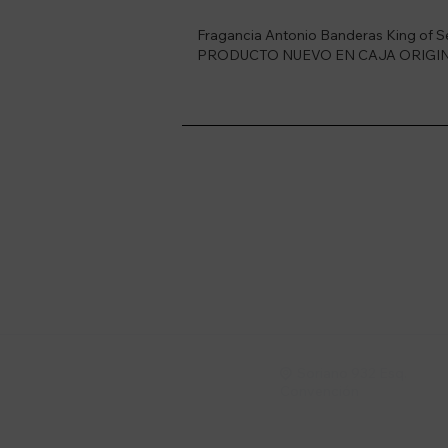
Fragancia Antonio Banderas King of S
PRODUCTO NUEVO EN CAJA ORIGI
Suscríbete a nue
Recibí ofertas, novedade
Soriano 932 Esq.

Convención