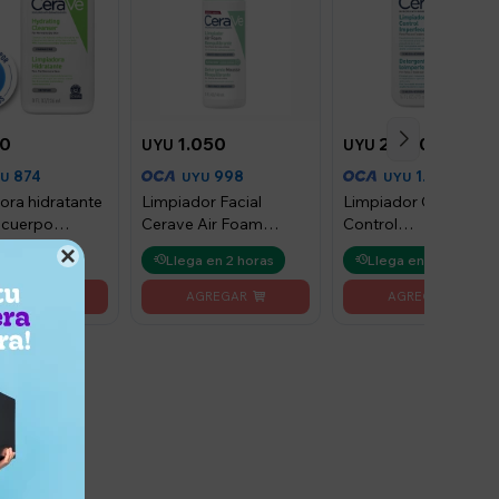
0
1.050
2.000
UYU
UYU
874
998
1.900
YU
UYU
UYU
ora hidratante
Limpiador Facial
Limpiador CeraVe
y cuerpo
Cerave Air Foam
Control
 236ml
Reequilibrante
Imperfecciones 473 

 en 2 horas
Llega en 2 horas
Llega en 2 horas