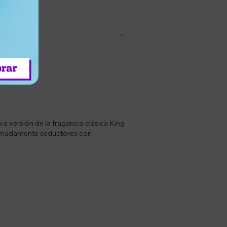
entrega
va versión de la fragancia clásica King
tremadamente seductores con