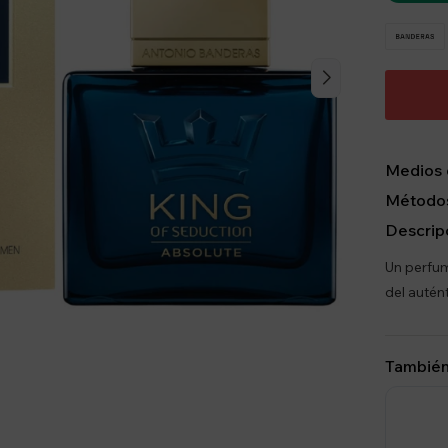
Medios 
Métodos
Descrip
Un perfum
del autén
También