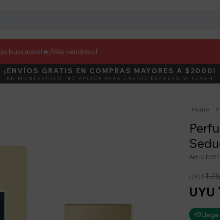
más buscados!🔥
¡Más vendidos!
¡ENVÍOS GRATIS EN COMPRAS MAYORES A $2000!
DEBUT
ACTIVÁ E
EN MONTEVIDEO, NO APLICA PARA ENVÍOS EXPRESS NI FLASH
Home
Perf
Seduc
VIE65
1.7
UYU
UYU
Llega