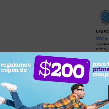
92
UYU
U
Limpiad
rostro 
CeraVe
Llega
¿Por qué elegir este producto?