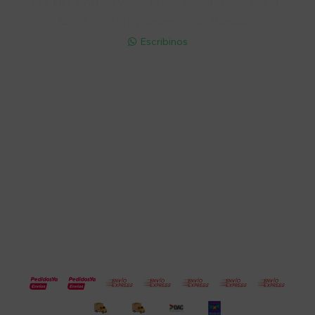
Lunes a Viernes 9:30 a 19:00 / Sábados 9:30 a 14:00

095 772 214 (Whatsapp - Solo Mensajes)

Escribinos

Cuenta
Empresa
Compra
Seguinos