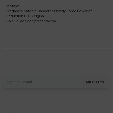
Incluye:
Fragancia Antonio Banderas Energy Force Power of
Seduction EDT Original
Caja Sellada con presentación
Suscríbete a nuestro newsletter
Recibí ofertas, novedades y más
Suscribirme
Soriano 932 Esq. Convención
