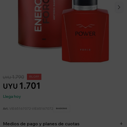
1.790
UYU
5
1.701
UYU
Llega hoy
VIE65167072-VIE65167072
Medios de pago y planes de cuotas