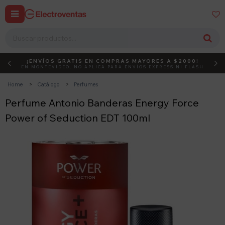


¡ENVÍOS GRATIS EN COMPRAS MAYORES A $2000!
DEBUT
ACTIVÁ EL CÓDIGO
EN MONTEVIDEO, NO APLICA PARA ENVÍOS EXPRESS NI FLASH
Home
Catálogo
Perfumes
Perfume Antonio Banderas Energy Force
Power of Seduction EDT 100ml