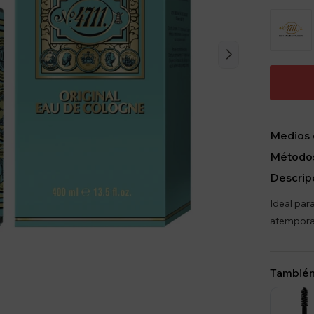
Medios 
Métodos
Descrip
Ideal par
atempora
También