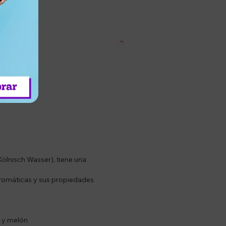
entrega
Kölnisch Wasser), tiene una
aromáticas y sus propiedades
) y melón