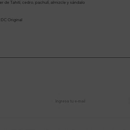
 de Tahití, cedro, pachulí, almizcle y sándalo
EDC Original
stro newsletter
s y más
Lunes a Viernes 9:30 a 19:00 / Sábados
095 772 214 (Whatsa

