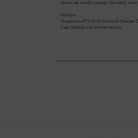
Notas de fondo: musgo de roble, vetiver
Incluye:
Fragancia 4711 Echt Kölnisch Wasser 
Caja Sellada con presentación
Suscríbete a nue
Recibí ofertas, novedade
Soriano 932 Esq.
