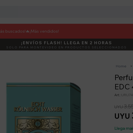
más buscados!🔥
¡Más vendidos!
¡ENVÍOS FLASH! LLEGA EN 2 HORAS
DEBUT
ACTIVÁ E
SOLO PARA MONTEVIDEO EN PRODUCTOS SELECCIONADOS
Home
Perfu
EDC 
URU74
3.5
UYU
UYU
Llega ma