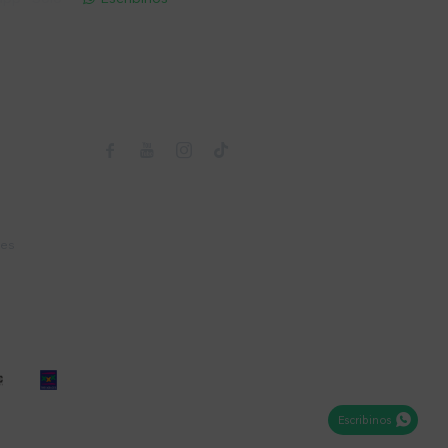
Seguinos



nes
Escribinos