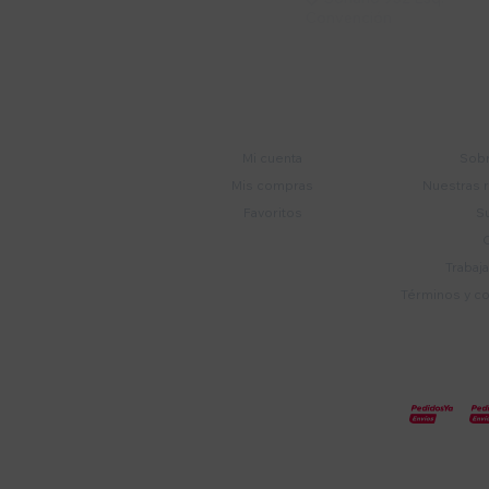
Convención
Cuenta
E
Mi cuenta
Sobr
Mis compras
Nuestras 
Favoritos
S
Trabaj
Términos y c
© Copyright 2026 / Electroventas