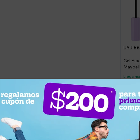
66
UYU
Gel Fija
Maybell
Glue
Llega m
¿Por qué elegir este producto?