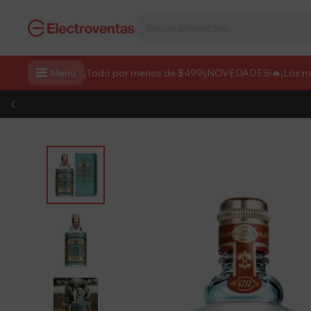

Menú
¡Todo por menos de $499!
¡NOVEDADES!
🔥¡Los 