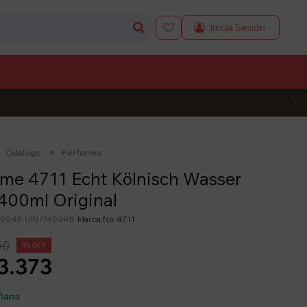

L CÓDIGO
Catálogo
Perfumes
me 4711 Echt Kölnisch Wasser
400ml Original
0048-URU740048
No 4711
50
5
3.373
ñana