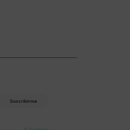
Suscribirme
pp - Solo
Escribinos
