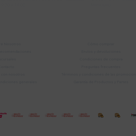
9:30 a 14:00
Mensajes)
mpresa
Compra
e Nosotros
Cómo comprar
recomendaciones
Envíos y devoluciones
ucursales
Condiciones de compra
Contacto
Preguntas frecuentes
a con nosotros
Términos y condiciones de las promocio
ondiciones generales
Garantía de Productos y Partes