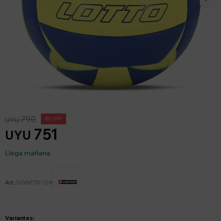
790
UYU
5
751
UYU
Llega mañana
SGNET5-108
Variantes: