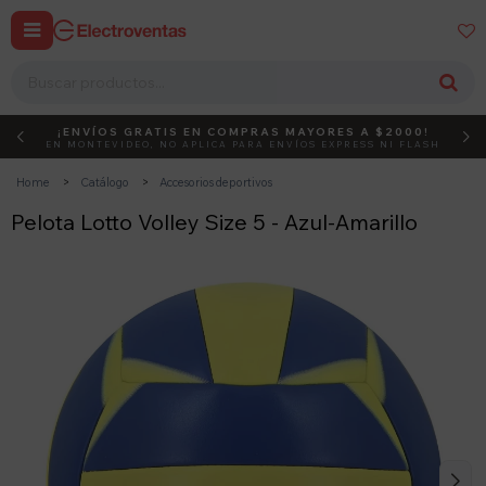


¡ENVÍOS GRATIS EN COMPRAS MAYORES A $2000!
DEBUT
ACTIVÁ EL CÓDIGO
EN MONTEVIDEO, NO APLICA PARA ENVÍOS EXPRESS NI FLASH
Home
Catálogo
Accesorios deportivos
Pelota Lotto Volley Size 5 - Azul-Amarillo