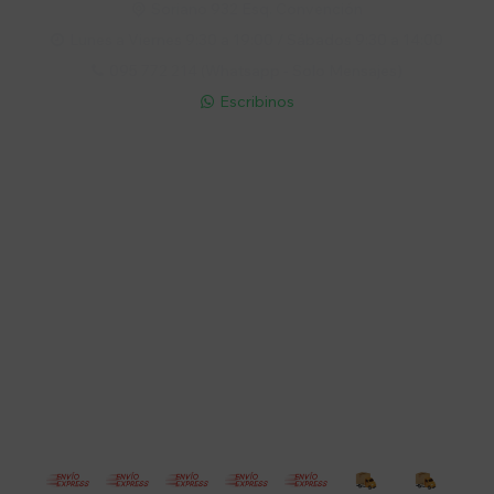
Soriano 932 Esq. Convención

Lunes a Viernes 9:30 a 19:00 / Sábados 9:30 a 14:00

095 772 214 (Whatsapp - Solo Mensajes)

Escribinos

Cuenta
Empresa
Compra
Seguinos