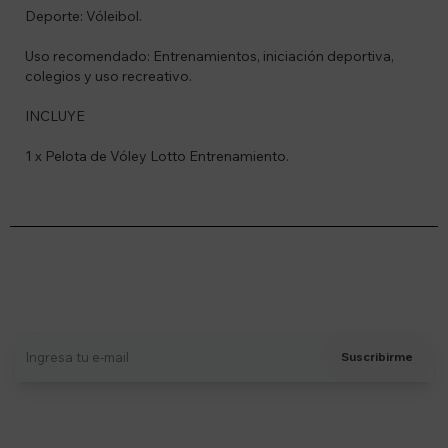
Deporte: Vóleibol.
Uso recomendado: Entrenamientos, iniciación deportiva,
colegios y uso recreativo.
INCLUYE
1 x Pelota de Vóley Lotto Entrenamiento.
Suscríbete a nuestro newsletter
Recibí ofertas, novedades y más
Suscribirme