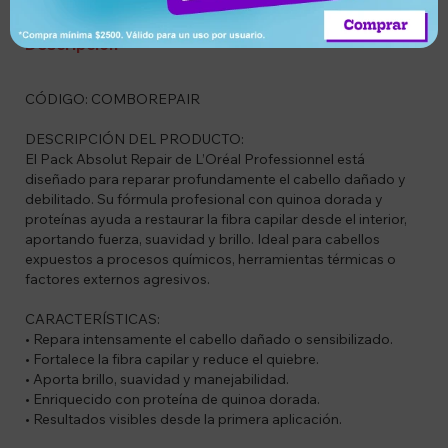
Descripción
CÓDIGO: COMBOREPAIR
DESCRIPCIÓN DEL PRODUCTO:
El Pack Absolut Repair de L’Oréal Professionnel está
diseñado para reparar profundamente el cabello dañado y
debilitado. Su fórmula profesional con quinoa dorada y
proteínas ayuda a restaurar la fibra capilar desde el interior,
aportando fuerza, suavidad y brillo. Ideal para cabellos
expuestos a procesos químicos, herramientas térmicas o
factores externos agresivos.
CARACTERÍSTICAS:
• Repara intensamente el cabello dañado o sensibilizado.
• Fortalece la fibra capilar y reduce el quiebre.
• Aporta brillo, suavidad y manejabilidad.
• Enriquecido con proteína de quinoa dorada.
• Resultados visibles desde la primera aplicación.