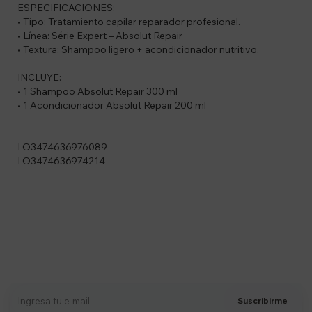
ESPECIFICACIONES:
• Tipo: Tratamiento capilar reparador profesional.
• Línea: Série Expert – Absolut Repair
• Textura: Shampoo ligero + acondicionador nutritivo.
INCLUYE:
• 1 Shampoo Absolut Repair 300 ml
• 1 Acondicionador Absolut Repair 200 ml
LO3474636976089
LO3474636974214
Suscríbete a nuestro newsletter
Recibí ofertas, novedades y más
Suscribirme