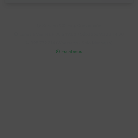
Soriano 932 Esq. Convención

Lunes a Viernes 9:30 a 19:00 / Sábados 9:30 a 14:00

095 772 214 (Whatsapp - Solo Mensajes)

Escribinos

Cuenta
Empresa
Compra
Seguinos