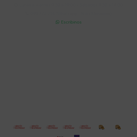
Lunes a Viernes 9:30 a 19:00 / Sábados 9:30 a 14:00

095 772 214 (Whatsapp - Solo Mensajes)

Escribinos

Cuenta
Empresa
Compra
Seguinos