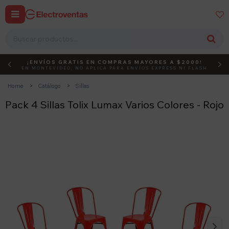


¡ENVÍOS GRATIS EN COMPRAS MAYORES A $2000!
DEBUT
ACTIVÁ EL CÓDIGO
EN MONTEVIDEO, NO APLICA PARA ENVÍOS EXPRESS NI FLASH
Home
Catálogo
Sillas
Pack 4 Sillas Tolix Lumax Varios Colores - Rojo