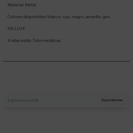
Material: Metal
Colores disponibles: blanco, rojo, negro, amarillo, gris.
INCLUYE
4 sillas estilo Tolix metálicas
Suscríbete a nuestro newsletter
Recibí ofertas, novedades y más
Suscribirme
Soriano 932 Esq. Convención
