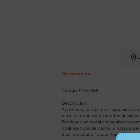
encrypted
C
Descripción
Codigo: SO87688
Descripcion:
Aprovechá al máximo el espacio de tu
permite organizar productos de higiene,
Fabricado en metal con acabado croma
distintos tipos de baños. Gracias a su
Ideal para baños pequeños o para quie