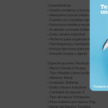
Características
• Diseño moderno y funcional
• Ideal para colocar sobre el inodoro
• Cuenta con 3 amplias repisas organi
• Estructura metálica resistente
• Acabado cromado brillante
• Estilo urbano industrial
• Perfecto para organizar toallas, pro
• Fácil limpieza y mantenimiento
• Incluye fijaciones para instalación
• Armado simple y rápido
Especificaciones Técnicas
• Marca: Sensei D’Acqua
• Tipo: Mueble sobre inodoro
• Material: Metal
• Acabado: Brillante
• Estilo: Urbano Industrial
• Cantidad de repisas: 3
• Tipo de repisa: Entrepaño
• Peso máximo por repisa: 5 kg
• Modo de fijación: Tornillos