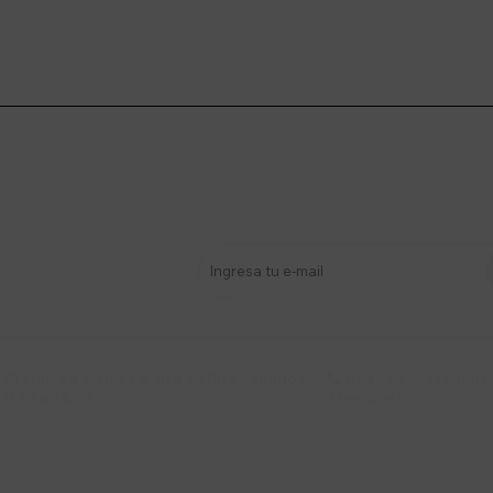
stro newsletter
s y más
Lunes a Viernes 9:30 a 19:00 / Sábados
095 772 214 (Whatsa


9:30 a 14:00
Mensajes)