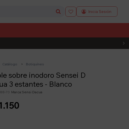

L CÓDIGO
Catálogo
Botiquínes
e sobre inodoro Sensei D
a 3 estantes - Blanco
88-70
Sensi Dacua
1.150
y