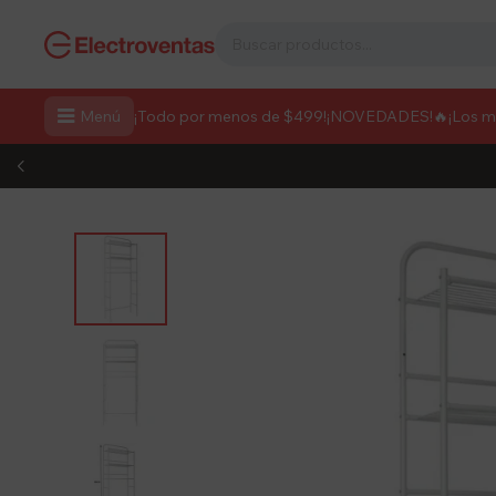

Menú
¡Todo por menos de $499!
¡NOVEDADES!
🔥¡Los 