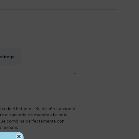
entrega
a de 3 Estantes. Su diseño funcional
e el sanitario de manera eficiente.
o que combina perfectamente con
e la mano.
