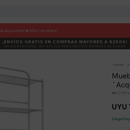
más buscados!🔥
¡Más vendidos!
¡ENVÍOS GRATIS EN COMPRAS MAYORES A $2000!
DEBUT
ACTIVÁ E
EN MONTEVIDEO, NO APLICA PARA ENVÍOS EXPRESS NI FLASH
Home
Muebl
´Acqu
SO876
UYU
Llega ho