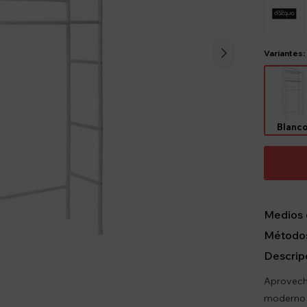
Variantes:
Blanc
Medios 
Métodos
Descrip
Aprovechá
moderno 