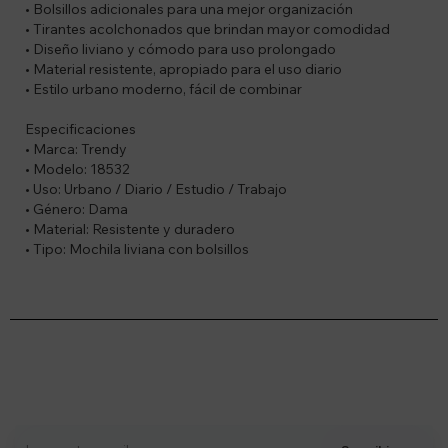
• Bolsillos adicionales para una mejor organización
• Tirantes acolchonados que brindan mayor comodidad
• Diseño liviano y cómodo para uso prolongado
• Material resistente, apropiado para el uso diario
• Estilo urbano moderno, fácil de combinar
Especificaciones
• Marca: Trendy
• Modelo: 18532
• Uso: Urbano / Diario / Estudio / Trabajo
• Género: Dama
• Material: Resistente y duradero
• Tipo: Mochila liviana con bolsillos
Suscríbete a nuestro newsletter
Recibí ofertas, novedades y más