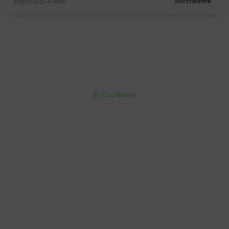
Suscribirme
Soriano 932 Esq. Convención

Lunes a Viernes 9:30 a 19:00 / Sábados 9:30 a 14:00

095 772 214 (Whatsapp - Solo Mensajes)

Escribinos

Cuenta
Empresa
Compra
Seguinos