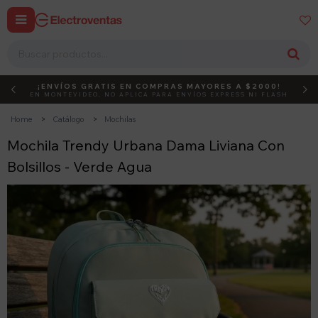


¡ENVÍOS GRATIS EN COMPRAS MAYORES A $2000!
DEBUT
ACTIVÁ EL CÓDIGO
EN MONTEVIDEO, NO APLICA PARA ENVÍOS EXPRESS NI FLASH
Home
Catálogo
Mochilas
Mochila Trendy Urbana Dama Liviana Con
Bolsillos - Verde Agua