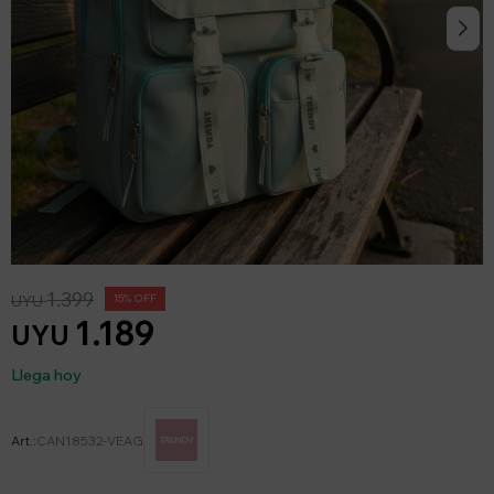
1.399
UYU
15
1.189
UYU
Llega hoy
CAN18532-VEAG