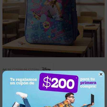
MLC17096-MLC17096

Este artículo está agotado.