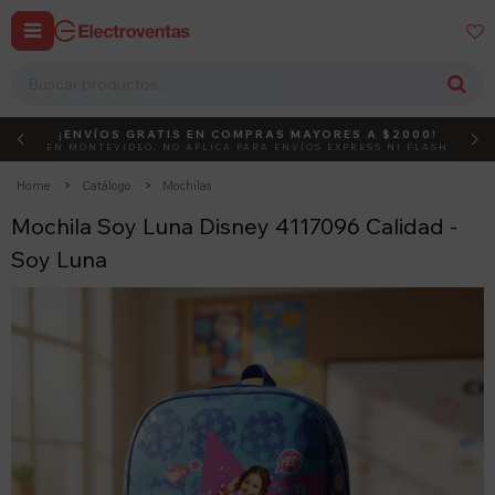


¡ENVÍOS GRATIS EN COMPRAS MAYORES A $2000!
DEBUT
ACTIVÁ EL CÓDIGO
EN MONTEVIDEO, NO APLICA PARA ENVÍOS EXPRESS NI FLASH
Home
Catálogo
Mochilas
Mochila Soy Luna Disney 4117096 Calidad -
Soy Luna