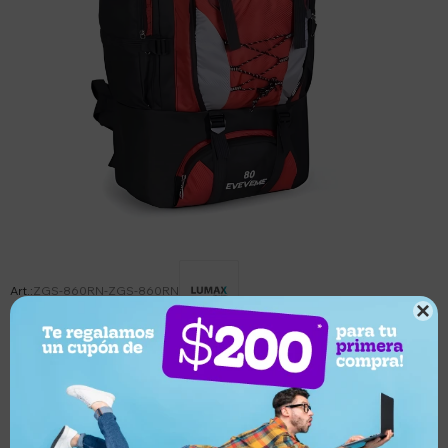
ZGS-860RN-ZGS-860RN

Este artículo está agotado.