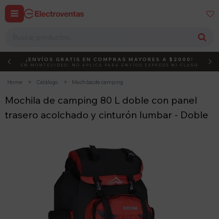


¡ENVÍOS GRATIS EN COMPRAS MAYORES A $2000!
DEBUT
ACTIVÁ EL CÓDIGO
EN MONTEVIDEO, NO APLICA PARA ENVÍOS EXPRESS NI FLASH
Home
Catálogo
Mochilas de camping
Mochila de camping 80 L doble con panel
trasero acolchado y cinturón lumbar - Doble