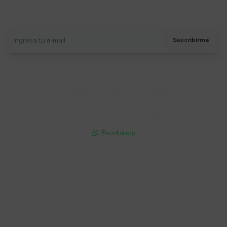
Recibí ofertas, novedades y más
Suscribirme
Soriano 932 Esq. Convención

Lunes a Viernes 9:30 a 19:00 / Sábados 9:30 a 14:00

095 772 214 (Whatsapp - Solo Mensajes)

Escribinos

Cuenta
Empresa
Compra