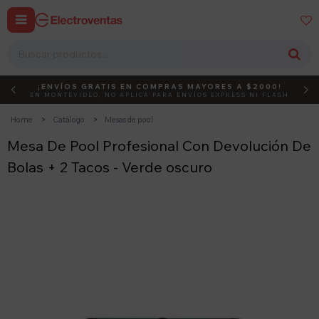


¡ENVÍOS GRATIS EN COMPRAS MAYORES A $2000!
DEBUT
ACTIVÁ EL CÓDIGO
EN MONTEVIDEO, NO APLICA PARA ENVÍOS EXPRESS NI FLASH
Home
Catálogo
Mesas de pool
Mesa De Pool Profesional Con Devolución De
Bolas + 2 Tacos - Verde oscuro