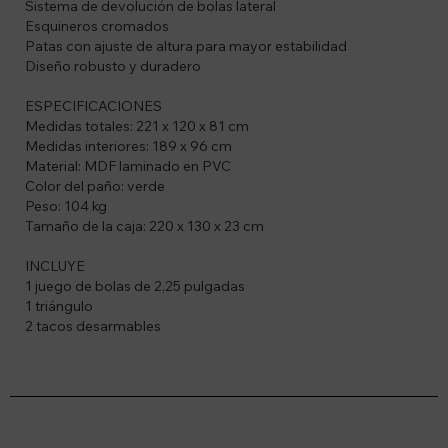
Sistema de devolución de bolas lateral
Esquineros cromados
Patas con ajuste de altura para mayor estabilidad
Diseño robusto y duradero
ESPECIFICACIONES
Medidas totales: 221 x 120 x 81 cm
Medidas interiores: 189 x 96 cm
Material: MDF laminado en PVC
Color del paño: verde
Peso: 104 kg
Tamaño de la caja: 220 x 130 x 23 cm
INCLUYE
1 juego de bolas de 2,25 pulgadas
1 triángulo
2 tacos desarmables
Suscríbete a nuestro newsletter