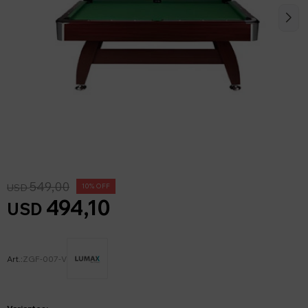
549,00
USD
10
494,10
USD
ZGF-007-V