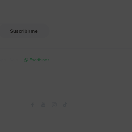
Suscribirme
pp - Solo
Escribinos

Seguinos


