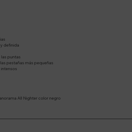
ñas
y definida
 las puntas
o las pestañas más pequeñas
s intensos
anorama All Nighter color negro