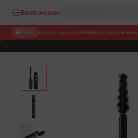

Menú
¡Todo por menos de $499!
¡NOVEDADES!
🔥¡Los 