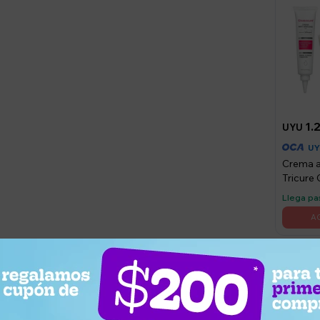
1.
UYU
U
Crema a
Tricure 
día/noc
Llega p
Necese
¿Por qué elegir este producto?