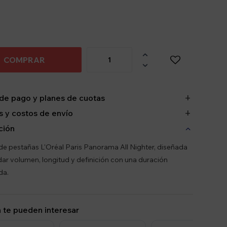

COMPRAR

de pago y planes de cuotas
 y costos de envío
ción
e pestañas L'Oréal Paris Panorama All Nighter, diseñada
dar volumen, longitud y definición con una duración
da.
 te pueden interesar