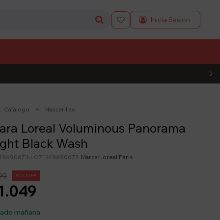

L CÓDIGO
Catálogo
Mascarillas
ara Loreal Voluminous Panorama
ight Black Wash
49690673-LO71249690673
Loreal Paris
99
30
1.049
sado mañana