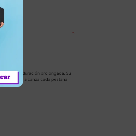
entrega
ción con una duración prolongada. Su
 de precisión alcanza cada pestaña