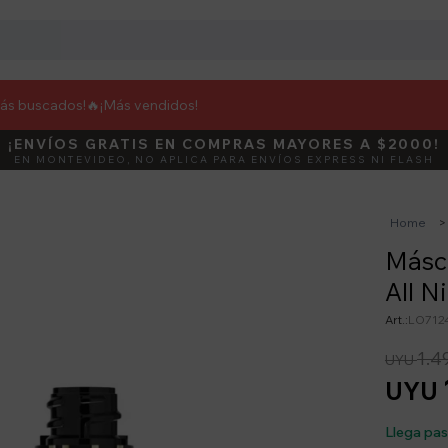
más buscados!🔥
¡Más vendidos!
¡ENVÍOS GRATIS EN COMPRAS MAYORES A $2000!
DEBUT
ACTIVÁ E
EN MONTEVIDEO, NO APLICA PARA ENVÍOS EXPRESS NI FLASH
Home
Másc
All N
LO712
1.4
UYU
UYU
Llega pa