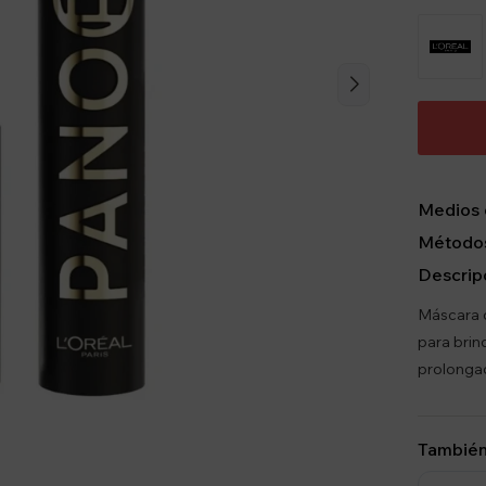
Medios 
Métodos
Descrip
Máscara d
para brin
prolonga
También