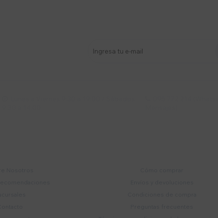
stro newsletter
s y más
Lunes a Viernes 9:30 a 19:00 / Sábados
095 772 214 (Whatsa


9:30 a 14:00
Mensajes)
mpresa
Compra
e Nosotros
Cómo comprar
recomendaciones
Envíos y devoluciones
ucursales
Condiciones de compra
Contacto
Preguntas frecuentes