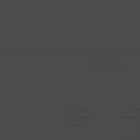
Suscríbete a nue
Recibí ofertas, novedade
Soriano 932 Esq.

Convención
Cuenta
E
Mi cuenta
Sobr
Mis compras
Nuestras 
Favoritos
S