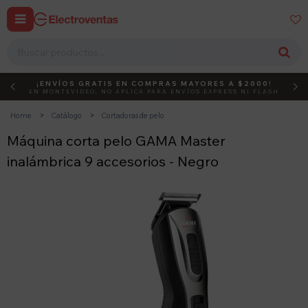


¡ENVÍOS GRATIS EN COMPRAS MAYORES A $2000!
DEBUT
ACTIVÁ EL CÓDIGO
EN MONTEVIDEO, NO APLICA PARA ENVÍOS EXPRESS NI FLASH
Home
Catálogo
Cortadoras de pelo
Máquina corta pelo GAMA Master
inalámbrica 9 accesorios - Negro