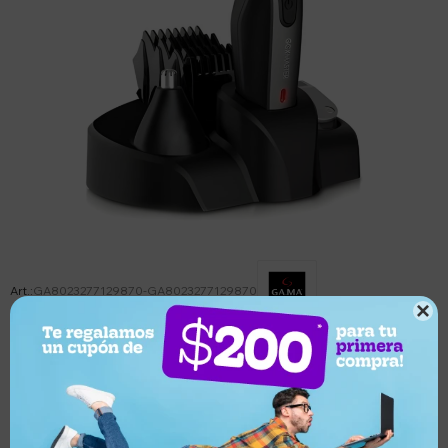
GA8023277129870-GA8023277129870

Este artículo está agotado.