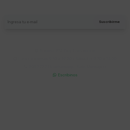
Recibí ofertas, novedades y más
Suscribirme
Soriano 932 Esq. Convención

Lunes a Viernes 9:30 a 19:00 / Sábados 9:30 a 14:00

095 772 214 (Whatsapp - Solo Mensajes)

Escribinos

Cuenta
Empresa
Compra