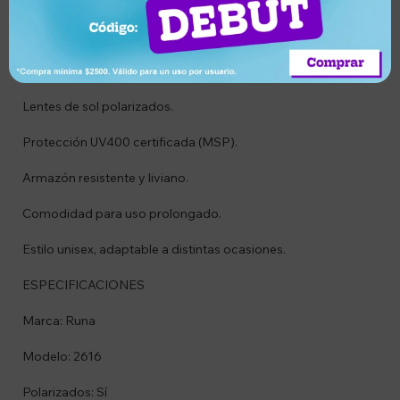
Incluyen estuche rígido y paño de microfibra, lo que asegura
su correcto cuidado y conservación.
CARACTERÍSTICAS
Lentes de sol polarizados.
Protección UV400 certificada (MSP).
Armazón resistente y liviano.
Comodidad para uso prolongado.
Estilo unisex, adaptable a distintas ocasiones.
ESPECIFICACIONES
Marca: Runa
Modelo: 2616
Polarizados: Sí