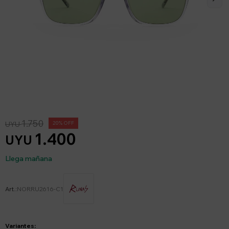
1.750
UYU
20
1.400
UYU
Llega mañana
NORRU2616-C1
Variantes: